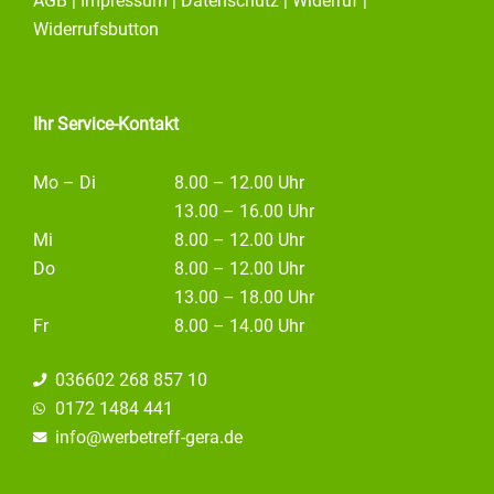
AGB
|
Impressum
|
Datenschutz
|
Widerruf
|
b
a
e
o
g
d
Widerrufsbutton
o
r
i
k
a
n
m
Ihr Service-Kontakt
Mo – Di
8.00 – 12.00 Uhr
13.00 – 16.00 Uhr
Mi
8.00 – 12.00 Uhr
Do
8.00 – 12.00 Uhr
13.00 – 18.00 Uhr
Fr
8.00 – 14.00 Uhr
036602 268 857 10
0172 1484 441
info@
werbetreff-gera.de