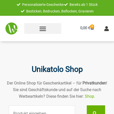
Zum
Personalisierte Geschenke
Bereits ab 1 Stück
Inhalt
Besticken, Bedrucken, Beflocken, Gravieren
springen
0
Warenkorb
0,00
€
Unikatolo Shop
Der Online Shop für Geschenkartikel – für
Privatkunden
!
Sie sind Geschäftskunde und auf der Suche nach
Werbeartikeln? Diese finden Sie hier:
Shop.
Suche