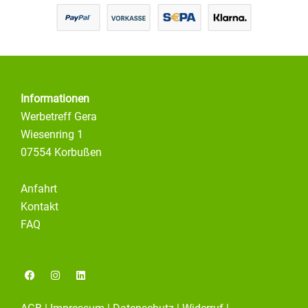
Informationen
Werbetreff Gera
Wiesenring 1
07554 Korbußen
Anfahrt
Kontakt
FAQ
F
I
L
a
n
i
c
s
n
e
t
k