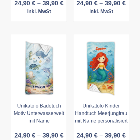
Preisspanne:
Prei
24,90
€
–
39,90
€
24,90
€
–
39,90
€
24,90 €
24,9
inkl. MwSt
inkl. MwSt
bis
bis
39,90 €
39,9
Unikatolo Badetuch
Unikatolo Kinder
Motiv Unterwasserwelt
Handtuch Meerjungfrau
mit Name
mit Name personalisiert
Preisspanne:
Prei
24,90
€
–
39,90
€
24,90
€
–
39,90
€