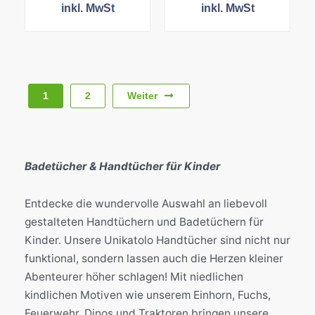
24,90 €
24,9
inkl. MwSt
inkl. MwSt
bis
bis
39,90 €
39,9
Weiter
1
2
Badetücher & Handtücher für Kinder
Entdecke die wundervolle Auswahl an liebevoll
gestalteten Handtüchern und Badetüchern für
Kinder. Unsere Unikatolo Handtücher sind nicht nur
funktional, sondern lassen auch die Herzen kleiner
Abenteurer höher schlagen! Mit niedlichen
kindlichen Motiven wie unserem Einhorn, Fuchs,
Feuerwehr, Dinos und Traktoren bringen unsere