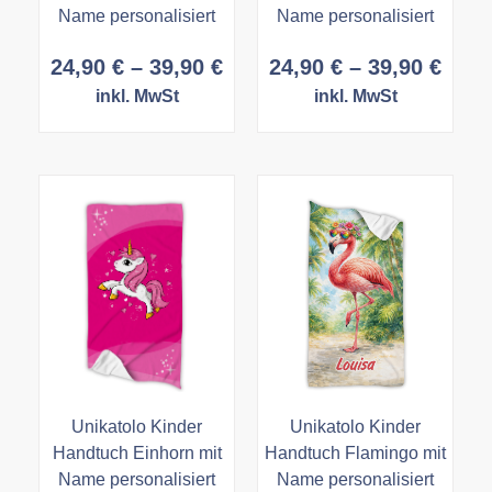
Name personalisiert
Name personalisiert
Preisspanne:
Prei
24,90
€
–
39,90
€
24,90
€
–
39,90
€
24,90 €
24,9
inkl. MwSt
inkl. MwSt
bis
bis
39,90 €
39,9
Unikatolo Kinder
Unikatolo Kinder
Handtuch Einhorn mit
Handtuch Flamingo mit
Name personalisiert
Name personalisiert