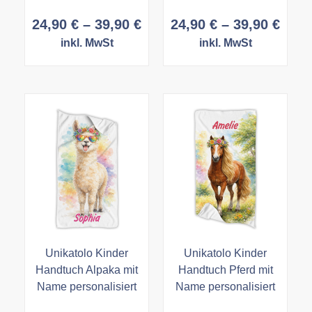
Preisspanne:
Prei
24,90
€
–
39,90
€
24,90
€
–
39,90
€
24,90 €
24,9
inkl. MwSt
inkl. MwSt
bis
bis
39,90 €
39,9
Unikatolo Kinder
Unikatolo Kinder
Handtuch Alpaka mit
Handtuch Pferd mit
Name personalisiert
Name personalisiert