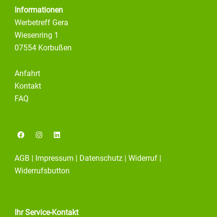
Informationen
Werbetreff Gera
Wiesenring 1
07554 Korbußen
Anfahrt
Kontakt
FAQ
F
I
L
a
n
i
c
s
n
e
t
k
AGB
|
Impressum
|
Datenschutz
|
Widerruf
|
b
a
e
o
g
d
Widerrufsbutton
o
r
i
k
a
n
m
Ihr Service-Kontakt