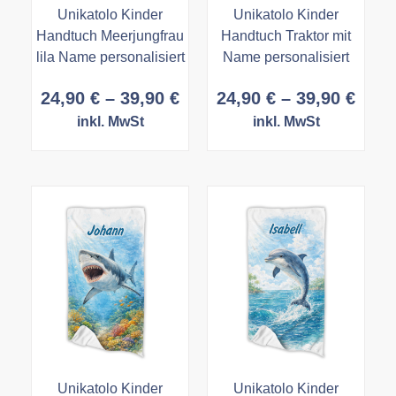
Unikatolo Kinder
Unikatolo Kinder
Handtuch Meerjungfrau
Handtuch Traktor mit
lila Name personalisiert
Name personalisiert
Preisspanne:
Prei
24,90
€
–
39,90
€
24,90
€
–
39,90
€
24,90 €
24,9
inkl. MwSt
inkl. MwSt
bis
bis
39,90 €
39,9
Unikatolo Kinder
Unikatolo Kinder