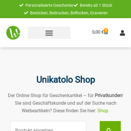
Zum
Personalisierte Geschenke
Bereits ab 1 Stück
Inhalt
Besticken, Bedrucken, Beflocken, Gravieren
springen
0
Warenkorb
0,00
€
Unikatolo Shop
Der Online Shop für Geschenkartikel – für
Privatkunden
!
Sie sind Geschäftskunde und auf der Suche nach
Werbeartikeln? Diese finden Sie hier:
Shop.
Suche