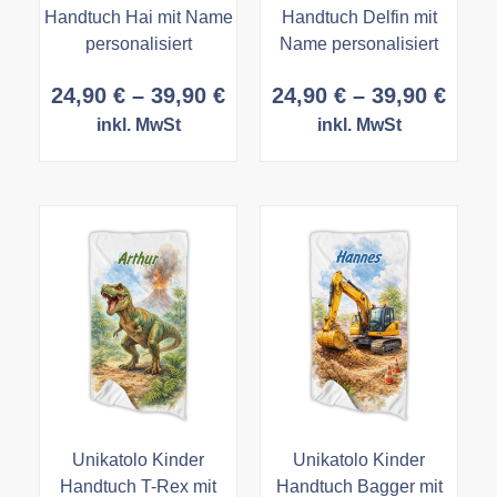
Handtuch Hai mit Name
Handtuch Delfin mit
personalisiert
Name personalisiert
Preisspanne:
Prei
24,90
€
–
39,90
€
24,90
€
–
39,90
€
24,90 €
24,9
inkl. MwSt
inkl. MwSt
bis
bis
39,90 €
39,9
Unikatolo Kinder
Unikatolo Kinder
Handtuch T-Rex mit
Handtuch Bagger mit