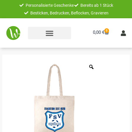
Zum
Personalisierte Geschenke
Bereits ab 1 Stück
Inhalt
Besticken, Bedrucken, Beflocken, Gravieren
springen
0
Warenkorb
0,00
€
FSV
Ronneburg
Baumwollbeutel
mit
Logo
bedruckt
Menge