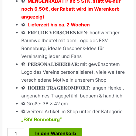
⚽
MENGENRABATT: ab 5 STK. statt
9€
nur
noch 6,50€, der Rabatt wird im Warenkorb
angezeigt
⚽
Lieferzeit bis ca. 2 Wochen
⚽
𝐅𝐑𝐄𝐔𝐃𝐄 𝐕𝐄𝐑𝐒𝐂𝐇𝐄𝐍𝐊𝐄𝐍: hochwertiger
Baumwollbeutel mit dem Logo des FSV
Ronneburg, ideale Geschenk-Idee für
Vereinsmitglieder und Fans
⚽
𝐏𝐄𝐑𝐒𝐎𝐍𝐀𝐋𝐈𝐒𝐈𝐄𝐑𝐁𝐀𝐑: mit gewünschtem
Logo des Vereins personalisieret, viele weitere
verschiedene Motive in unserem Shop
⚽
𝐇𝐎𝐇𝐄𝐑 𝐓𝐑𝐀𝐆𝐄𝐊𝐎𝐌𝐅𝐎𝐑𝐓: langen Henkel,
angenehmes Tragegefühl, bequem & handlich
⚽
Größe: 38 x 42 cm
⚽ weitere Artikel im Shop unter der Kategorie
„FSV Ronneburg“
In den Warenkorb