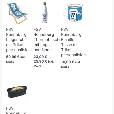
Preisspanne:
23,99 €
bis
25,90 €
FSV
FSV
FSV
Ronneburg
Ronneburg
Ronneburg
Liegestuhl
Thermoflasche
Emaille
mit Trikot
mit Logo
Tasse mit
personalisiert
und Name
Trikot
personalisiert
59,99
€
23,99
€
–
inkl.
25,90
€
16,90
€
MwSt
inkl.
inkl.
MwSt
MwSt
FSV
Ronneburg