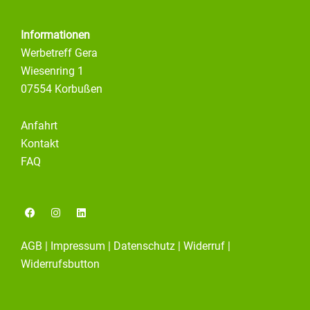
Informationen
Werbetreff Gera
Wiesenring 1
07554 Korbußen
Anfahrt
Kontakt
FAQ
F
I
L
a
n
i
c
s
n
e
t
k
AGB
|
Impressum
|
Datenschutz
|
Widerruf
|
b
a
e
o
g
d
Widerrufsbutton
o
r
i
k
a
n
m