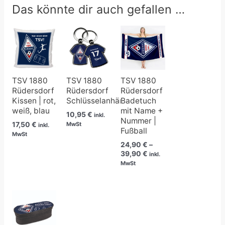
Das könnte dir auch gefallen …
Preisspanne:
24,90 €
bis
39,90 €
TSV 1880
TSV 1880
TSV 1880
Rüdersdorf
Rüdersdorf
Rüdersdorf
Kissen | rot,
Schlüsselanhänger
Badetuch
weiß, blau
mit Name +
10,95
€
inkl.
Nummer |
17,50
€
MwSt
inkl.
Fußball
MwSt
24,90
€
–
39,90
€
inkl.
MwSt