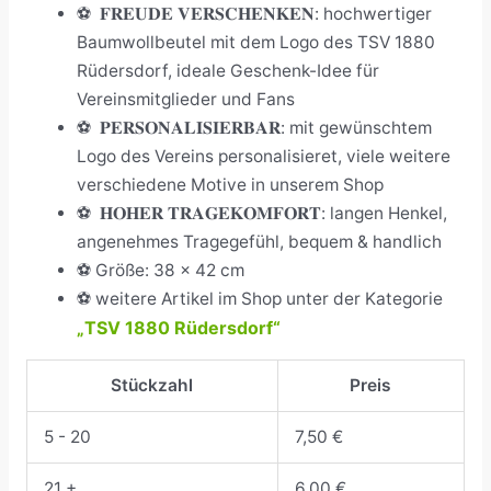
⚽
𝐅𝐑𝐄𝐔𝐃𝐄 𝐕𝐄𝐑𝐒𝐂𝐇𝐄𝐍𝐊𝐄𝐍: hochwertiger
Baumwollbeutel mit dem Logo des TSV 1880
Rüdersdorf, ideale Geschenk-Idee für
Vereinsmitglieder und Fans
⚽
𝐏𝐄𝐑𝐒𝐎𝐍𝐀𝐋𝐈𝐒𝐈𝐄𝐑𝐁𝐀𝐑: mit gewünschtem
Logo des Vereins personalisieret, viele weitere
verschiedene Motive in unserem Shop
⚽
𝐇𝐎𝐇𝐄𝐑 𝐓𝐑𝐀𝐆𝐄𝐊𝐎𝐌𝐅𝐎𝐑𝐓: langen Henkel,
angenehmes Tragegefühl, bequem & handlich
⚽
Größe: 38 x 42 cm
⚽ weitere Artikel im Shop unter der Kategorie
TSV 1880 Rüdersdorf“
„
Stückzahl
Preis
5 - 20
7,50
€
21 +
6,00
€