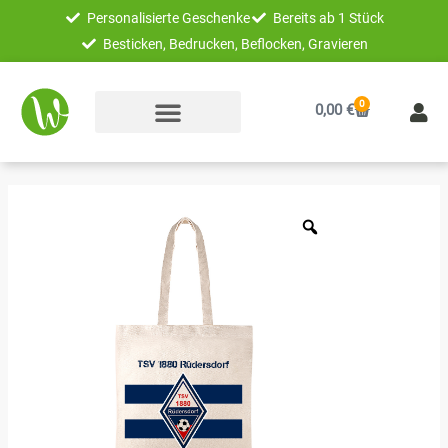
Zum
Personalisierte Geschenke
Bereits ab 1 Stück
Inhalt
Besticken, Bedrucken, Beflocken, Gravieren
springen
0
Warenkorb
0,00
€
TSV
1880
Rüdersdorf
Beutel
|
gestreift
Menge