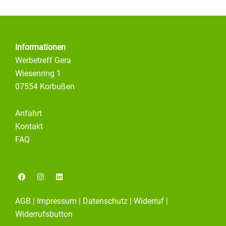
Informationen
Werbetreff Gera
Wiesenring 1
07554 Korbußen
Anfahrt
Kontakt
FAQ
F
I
L
a
n
i
c
s
n
e
t
k
AGB
|
Impressum
|
Datenschutz
|
Widerruf
|
b
a
e
o
g
d
Widerrufsbutton
o
r
i