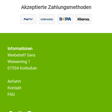
Akzeptierte Zahlungsmethoden
Informationen
Werbetreff Gera
Wiesenring 1
07554 Korbußen
Anfahrt
Kontakt
FAQ
F
I
L