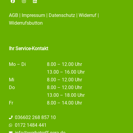
a
n
i
c
s
n
e
t
k
AGB
|
Impressum
|
Datenschutz
|
Widerruf
|
b
a
e
o
g
d
Widerrufsbutton
o
r
i
k
a
n
m
Ihr Service-Kontakt
Mo – Di
8.00 – 12.00 Uhr
13.00 – 16.00 Uhr
Mi
8.00 – 12.00 Uhr
Do
8.00 – 12.00 Uhr
13.00 – 18.00 Uhr
Fr
8.00 – 14.00 Uhr
036602 268 857 10
0172 1484 441