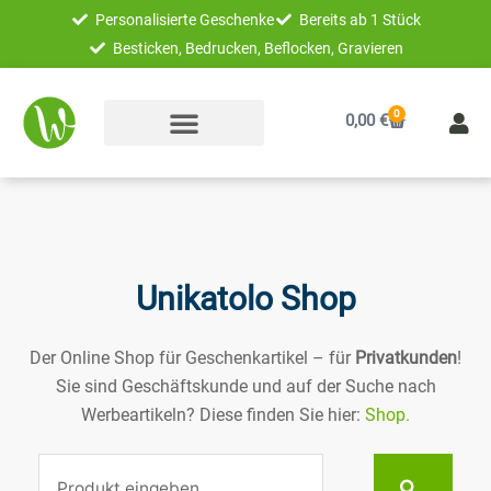
Zum
Personalisierte Geschenke
Bereits ab 1 Stück
Inhalt
Besticken, Bedrucken, Beflocken, Gravieren
springen
0
Warenkorb
0,00
€
Unikatolo Shop
Der Online Shop für Geschenkartikel – für
Privatkunden
!
Sie sind Geschäftskunde und auf der Suche nach
Werbeartikeln? Diese finden Sie hier:
Shop.
Suche