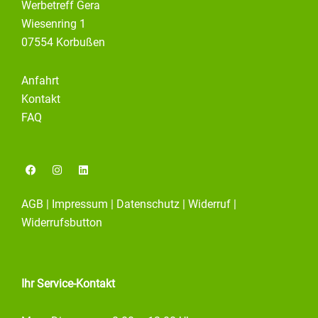
Werbetreff Gera
Wiesenring 1
07554 Korbußen
Anfahrt
Kontakt
FAQ
F
I
L
a
n
i
c
s
n
e
t
k
AGB
|
Impressum
|
Datenschutz
|
Widerruf
|
b
a
e
o
g
d
Widerrufsbutton
o
r
i
k
a
n
m
Ihr Service-Kontakt