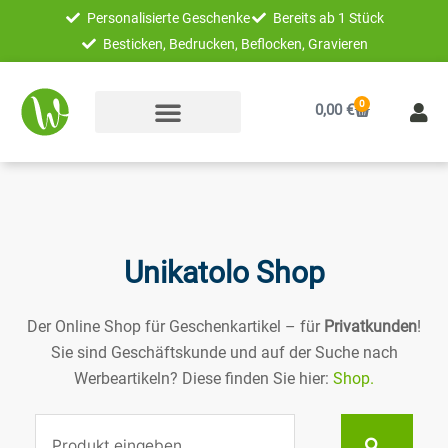
Zum
Personalisierte Geschenke
Bereits ab 1 Stück
Inhalt
Besticken, Bedrucken, Beflocken, Gravieren
springen
0
Warenkorb
0,00
€
Unikatolo Shop
Der Online Shop für Geschenkartikel – für
Privatkunden
!
Sie sind Geschäftskunde und auf der Suche nach
Werbeartikeln? Diese finden Sie hier:
Shop.
Suche