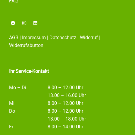
FAQ
F
I
L
a
n
i
c
s
n
e
t
k
AGB
|
Impressum
|
Datenschutz
|
Widerruf
|
b
a
e
o
g
d
Widerrufsbutton
o
r
i
k
a
n
m
Ihr Service-Kontakt
Mo – Di
8.00 – 12.00 Uhr
13.00 – 16.00 Uhr
Mi
8.00 – 12.00 Uhr
Do
8.00 – 12.00 Uhr
13.00 – 18.00 Uhr
Fr
8.00 – 14.00 Uhr