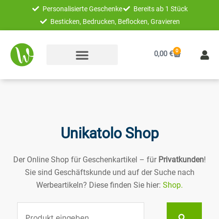
Zum
Personalisierte Geschenke
Bereits ab 1 Stück
Inhalt
Besticken, Bedrucken, Beflocken, Gravieren
springen
0
Warenkorb
0,00
€
Unikatolo Shop
Der Online Shop für Geschenkartikel – für
Privatkunden
!
Sie sind Geschäftskunde und auf der Suche nach
Werbeartikeln? Diese finden Sie hier:
Shop.
Suche