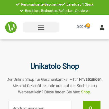
Zum
Personalisierte Geschenke
Bereits ab 1 Stück
Inhalt
Besticken, Bedrucken, Beflocken, Gravieren
springen
0
Warenkorb
0,00
€
Unikatolo Shop
Der Online Shop für Geschenkartikel – für
Privatkunden
!
Sie sind Geschäftskunde und auf der Suche nach
Werbeartikeln? Diese finden Sie hier:
Shop.
Suche