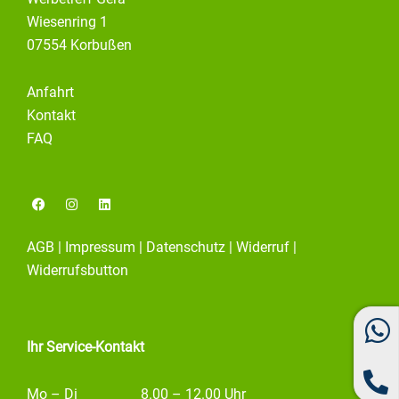
Wiesenring 1
07554 Korbußen
Anfahrt
Kontakt
FAQ
F
I
L
a
n
i
c
s
n
e
t
k
AGB
|
Impressum
|
Datenschutz
|
Widerruf
|
b
a
e
o
g
d
Widerrufsbutton
o
r
i
k
a
n
m
Ihr Service-Kontakt
Mo – Di
8.00 – 12.00 Uhr