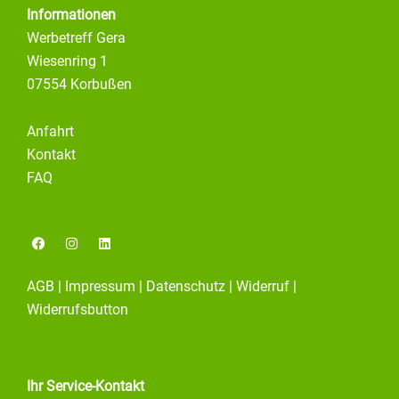
Informationen
Werbetreff Gera
Wiesenring 1
07554 Korbußen
Anfahrt
Kontakt
FAQ
F
I
L
a
n
i
c
s
n
e
t
k
AGB
|
Impressum
|
Datenschutz
|
Widerruf
|
b
a
e
o
g
d
Widerrufsbutton
o
r
i
k
a
n
m
Ihr Service-Kontakt