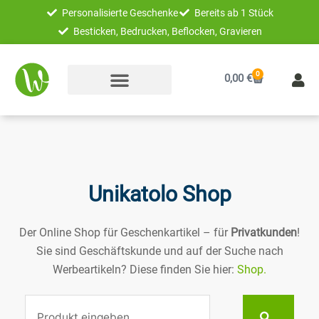
Zum
Personalisierte Geschenke
Bereits ab 1 Stück
Inhalt
Besticken, Bedrucken, Beflocken, Gravieren
springen
0
Warenkorb
0,00
€
Unikatolo Shop
Der Online Shop für Geschenkartikel – für
Privatkunden
!
Sie sind Geschäftskunde und auf der Suche nach
Werbeartikeln? Diese finden Sie hier:
Shop.
Suche