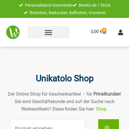
Zum
Personalisierte Geschenke
Bereits ab 1 Stück
Inhalt
Besticken, Bedrucken, Beflocken, Gravieren
springen
0
Warenkorb
0,00
€
Unikatolo Shop
Der Online Shop für Geschenkartikel – für
Privatkunden
!
Sie sind Geschäftskunde und auf der Suche nach
Werbeartikeln? Diese finden Sie hier:
Shop.
Suche