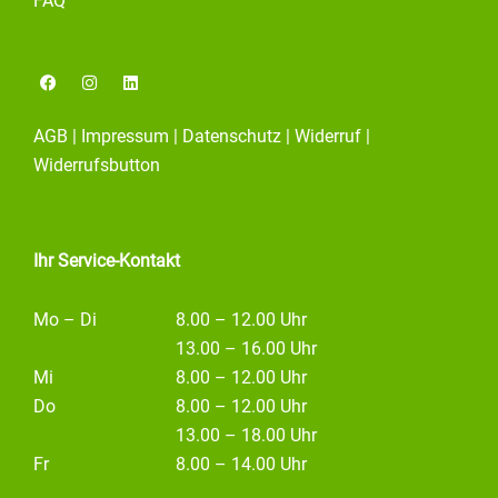
FAQ
F
I
L
a
n
i
c
s
n
e
t
k
AGB
|
Impressum
|
Datenschutz
|
Widerruf
|
b
a
e
o
g
d
Widerrufsbutton
o
r
i
k
a
n
m
Ihr Service-Kontakt
Mo – Di
8.00 – 12.00 Uhr
13.00 – 16.00 Uhr
Mi
8.00 – 12.00 Uhr
Do
8.00 – 12.00 Uhr
13.00 – 18.00 Uhr
Fr
8.00 – 14.00 Uhr