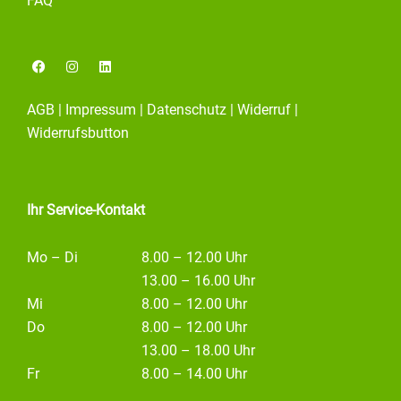
FAQ
F
I
L
a
n
i
c
s
n
e
t
k
AGB
|
Impressum
|
Datenschutz
|
Widerruf
|
b
a
e
o
g
d
Widerrufsbutton
o
r
i
k
a
n
m
Ihr Service-Kontakt
Mo – Di
8.00 – 12.00 Uhr
13.00 – 16.00 Uhr
Mi
8.00 – 12.00 Uhr
Do
8.00 – 12.00 Uhr
13.00 – 18.00 Uhr
Fr
8.00 – 14.00 Uhr