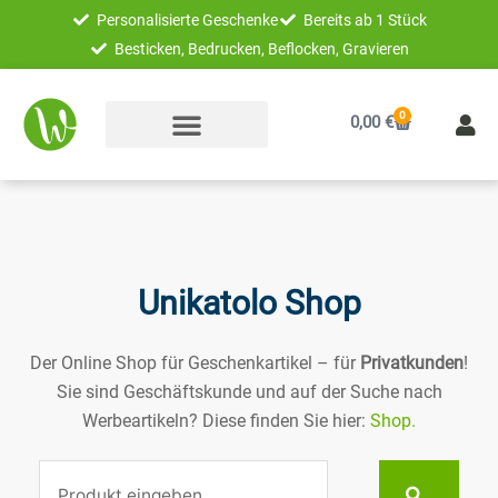
Zum
Personalisierte Geschenke
Bereits ab 1 Stück
Inhalt
Besticken, Bedrucken, Beflocken, Gravieren
springen
0
Warenkorb
0,00
€
Unikatolo Shop
Der Online Shop für Geschenkartikel – für
Privatkunden
!
Sie sind Geschäftskunde und auf der Suche nach
Werbeartikeln? Diese finden Sie hier:
Shop.
Suche