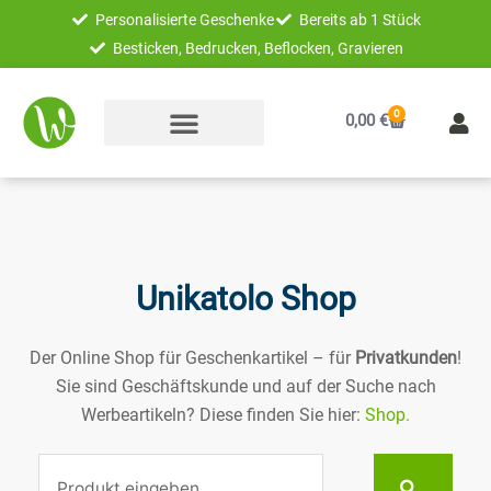
Zum
Personalisierte Geschenke
Bereits ab 1 Stück
Inhalt
Besticken, Bedrucken, Beflocken, Gravieren
springen
0
Warenkorb
0,00
€
Unikatolo Shop
Der Online Shop für Geschenkartikel – für
Privatkunden
!
Sie sind Geschäftskunde und auf der Suche nach
Werbeartikeln? Diese finden Sie hier:
Shop.
Suche