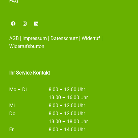
FAQ
F
I
L
a
n
i
c
s
n
e
t
k
AGB
|
Impressum
|
Datenschutz
|
Widerruf
|
b
a
e
o
g
d
Widerrufsbutton
o
r
i
k
a
n
m
Ihr Service-Kontakt
Mo – Di
8.00 – 12.00 Uhr
13.00 – 16.00 Uhr
Mi
8.00 – 12.00 Uhr
Do
8.00 – 12.00 Uhr
13.00 – 18.00 Uhr
Fr
8.00 – 14.00 Uhr