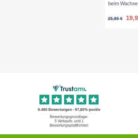
beim Wachsen
Urs
19,
25,95
€
Prei
war
25,9