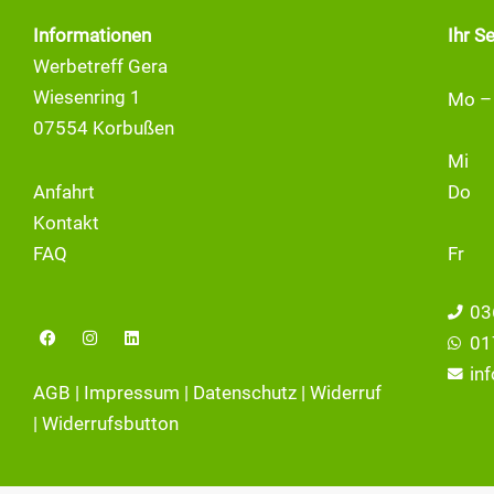
Informationen
Ihr S
Werbetreff Gera
Wiesenring 1
Mo –
07554 Korbußen
Mi
Anfahrt
Do
Kontakt
FAQ
Fr
03
F
I
L
01
a
n
i
c
s
n
in
e
t
k
AGB
|
Impressum
|
Datenschutz
|
Widerruf
b
a
e
o
g
d
|
Widerrufsbutton
o
r
i
k
a
n
m