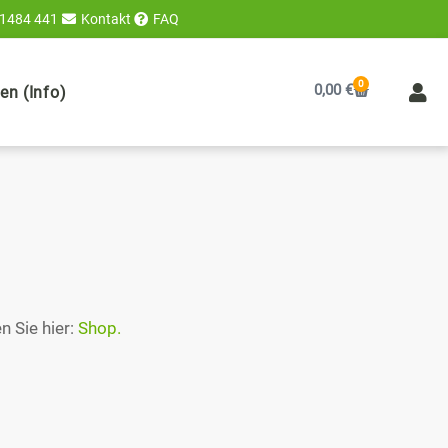
 1484 441
Kontakt
FAQ
0
Warenkorb
0,00
€
n (Info)
n Sie hier:
Shop.