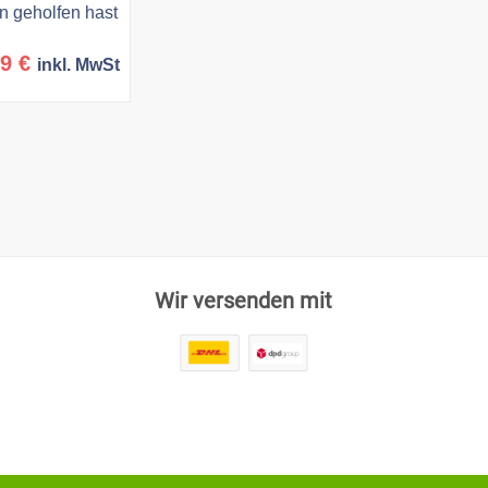
 geholfen hast
prünglicher
Aktueller
99
€
inkl. MwSt
s
Preis
:
ist:
5 €
19,99 €.
Wir versenden mit