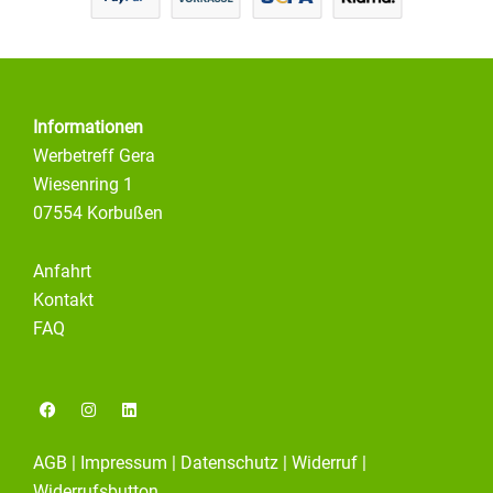
Informationen
Werbetreff Gera
Wiesenring 1
07554 Korbußen
Anfahrt
Kontakt
FAQ
F
I
L
a
n
i
c
s
n
e
t
k
AGB
|
Impressum
|
Datenschutz
|
Widerruf
|
b
a
e
o
g
d
Widerrufsbutton