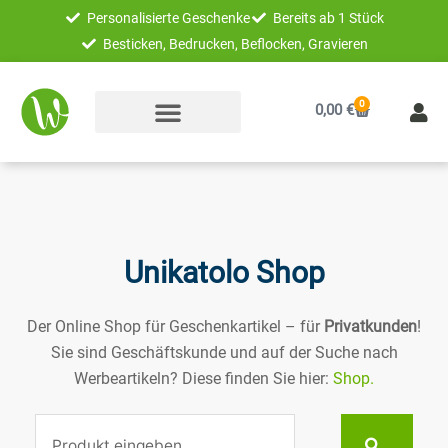
Zum
Personalisierte Geschenke
Bereits ab 1 Stück
Inhalt
Besticken, Bedrucken, Beflocken, Gravieren
springen
0
Warenkorb
0,00
€
Unikatolo Shop
Der Online Shop für Geschenkartikel – für
Privatkunden
!
Sie sind Geschäftskunde und auf der Suche nach
Werbeartikeln? Diese finden Sie hier:
Shop.
Suche