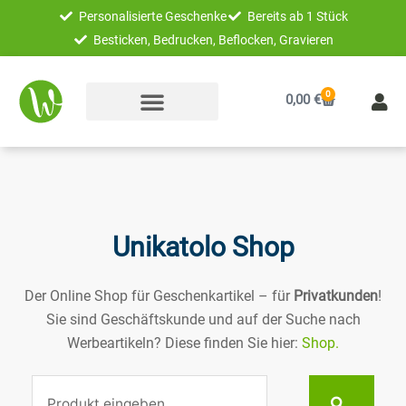
Zum
Personalisierte Geschenke
Bereits ab 1 Stück
Inhalt
Besticken, Bedrucken, Beflocken, Gravieren
springen
0
Warenkorb
0,00
€
Unikatolo Shop
Der Online Shop für Geschenkartikel – für
Privatkunden
!
Sie sind Geschäftskunde und auf der Suche nach
Werbeartikeln? Diese finden Sie hier:
Shop.
Suche