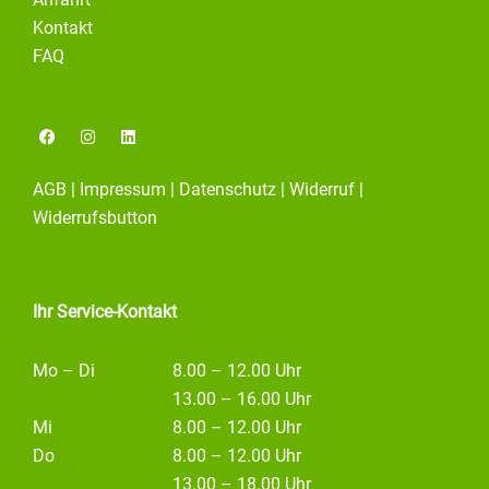
Anfahrt
Kontakt
FAQ
F
I
L
a
n
i
c
s
n
e
t
k
AGB
|
Impressum
|
Datenschutz
|
Widerruf
|
b
a
e
o
g
d
Widerrufsbutton
o
r
i
k
a
n
m
Ihr Service-Kontakt
Mo – Di
8.00 – 12.00 Uhr
13.00 – 16.00 Uhr
Mi
8.00 – 12.00 Uhr
Do
8.00 – 12.00 Uhr
13.00 – 18.00 Uhr