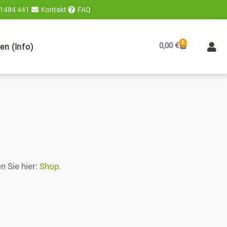
 1484 441
Kontakt
FAQ
0
Warenkorb
0,00
€
n (Info)
n Sie hier:
Shop.