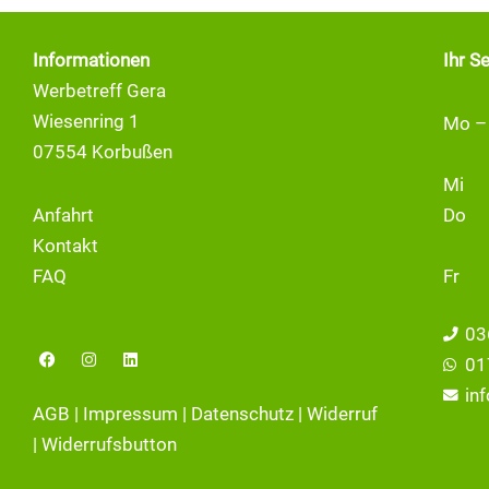
Informationen
Ihr S
Werbetreff Gera
Wiesenring 1
Mo –
07554 Korbußen
Mi
Anfahrt
Do
Kontakt
FAQ
Fr
03
F
I
L
01
a
n
i
c
s
n
in
e
t
k
AGB
|
Impressum
|
Datenschutz
|
Widerruf
b
a
e
o
g
d
|
Widerrufsbutton
o
r
i
k
a
n
m