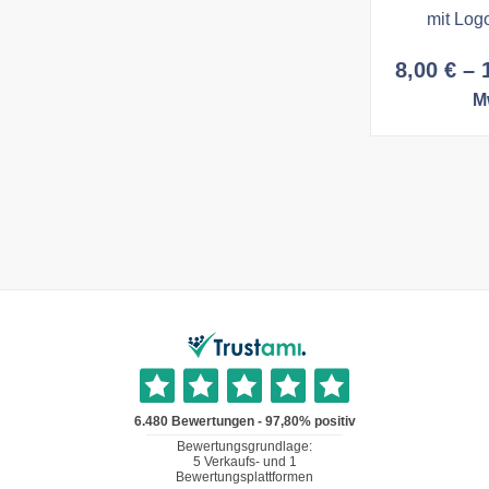
mit Log
8,00
€
–
M