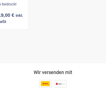
o bedruckt
Preisspanne:
19,00
€
inkl.
8,00 €
wSt
bis
19,00 €
Wir versenden mit