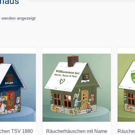
haus
Nach
e werden angezeigt
Aktualität
sortiert
chen TSV 1880
Räucherhäuschen mit Name
Räucher