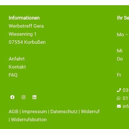
Informationen
Ihr S
Werbetreff Gera
Wiesenring 1
Mo –
07554 Korbußen
Mi
Anfahrt
Do
Kontakt
FAQ
Fr
03
F
I
L
01
a
n
i
c
s
n
in
e
t
k
AGB
|
Impressum
|
Datenschutz
|
Widerruf
b
a
e
o
g
d
|
Widerrufsbutton
o
r
i
k
a
n