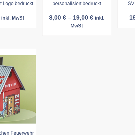
t Logo bedruckt
personalisiert bedruckt
SV 
Preisspanne:
8,00
€
–
19,00
€
1
inkl. MwSt
inkl.
8,00 €
MwSt
bis
19,00 €
chen Feuerwehr