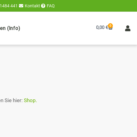
 1484 441
Kontakt
FAQ
0
Warenkorb
0,00
€
n (Info)
n Sie hier:
Shop.