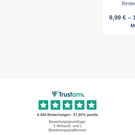
Bester
9,99
€
–
M