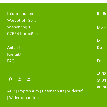
Informationen
Ihr S
Werbetreff Gera
Wiesenring 1
Mo –
07554 Korbußen
Mi
Anfahrt
Do
Kontakt
FAQ
Fr
03
F
I
L
01
a
n
i
c
s
n
in
e
t
k
AGB
|
Impressum
|
Datenschutz
|
Widerruf
b
a
e
o
g
d
|
Widerrufsbutton
o
r
i
k
a
n
m