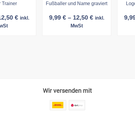
 Trainer
Fußballer und Name graviert
Log
Preisspanne:
Preisspanne:
12,50
€
9,99
€
–
12,50
€
9,9
inkl.
inkl.
9,99 €
9,99 €
wSt
MwSt
bis
bis
12,50 €
12,50 €
Wir versenden mit