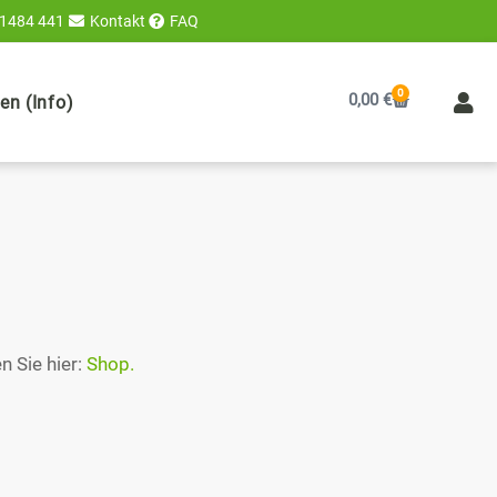
 1484 441
Kontakt
FAQ
0
Warenkorb
0,00
€
n (Info)
n Sie hier:
Shop.