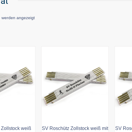
ät
Nach
e werden angezeigt
Aktualität
sortiert
Zollstock weiß
SV Roschütz Zollstock weiß mit
SV Rosc