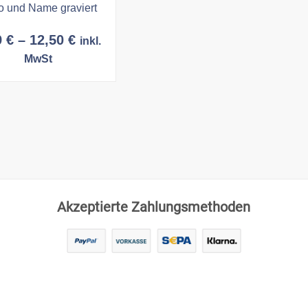
o und Name graviert
Preisspanne:
9
€
–
12,50
€
inkl.
9,99 €
MwSt
bis
12,50 €
Akzeptierte Zahlungsmethoden