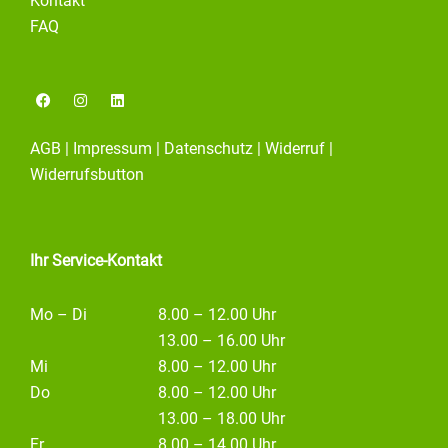
Kontakt
FAQ
F
I
L
a
n
i
c
s
n
e
t
k
AGB
|
Impressum
|
Datenschutz
|
Widerruf
|
b
a
e
o
g
d
Widerrufsbutton
o
r
i
k
a
n
m
Ihr Service-Kontakt
Mo – Di
8.00 – 12.00 Uhr
13.00 – 16.00 Uhr
Mi
8.00 – 12.00 Uhr
Do
8.00 – 12.00 Uhr
13.00 – 18.00 Uhr
Fr
8.00 – 14.00 Uhr