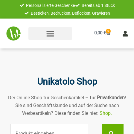
Zum
Personalisierte Geschenke
Bereits ab 1 Stück
Inhalt
Besticken, Bedrucken, Beflocken, Gravieren
springen
0
Warenkorb
0,00
€
Unikatolo Shop
Der Online Shop für Geschenkartikel – für
Privatkunden
!
Sie sind Geschäftskunde und auf der Suche nach
Werbeartikeln? Diese finden Sie hier:
Shop.
Suche