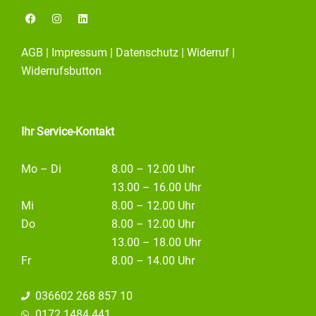
F
I
L
a
n
i
c
s
n
e
t
k
AGB
|
Impressum
|
Datenschutz
|
Widerruf
|
b
a
e
o
g
d
Widerrufsbutton
o
r
i
k
a
n
m
Ihr Service-Kontakt
Mo – Di
8.00 – 12.00 Uhr
13.00 – 16.00 Uhr
Mi
8.00 – 12.00 Uhr
Do
8.00 – 12.00 Uhr
13.00 – 18.00 Uhr
Fr
8.00 – 14.00 Uhr
036602 268 857 10
0172 1484 441