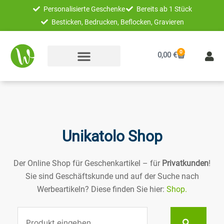
Zum
Personalisierte Geschenke
Bereits ab 1 Stück
Inhalt
Besticken, Bedrucken, Beflocken, Gravieren
springen
0
Warenkorb
0,00
€
Unikatolo Shop
Der Online Shop für Geschenkartikel – für
Privatkunden
!
Sie sind Geschäftskunde und auf der Suche nach
Werbeartikeln? Diese finden Sie hier:
Shop.
Suche