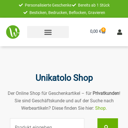
Zum
Personalisierte Geschenke
Bereits ab 1 Stück
Inhalt
Besticken, Bedrucken, Beflocken, Gravieren
springen
0
Warenkorb
0,00
€
Unikatolo Shop
Der Online Shop für Geschenkartikel – für
Privatkunden
!
Sie sind Geschäftskunde und auf der Suche nach
Werbeartikeln? Diese finden Sie hier:
Shop.
Suche