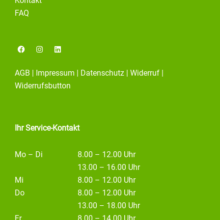
Kontakt
FAQ
F
I
L
a
n
i
c
s
n
e
t
k
AGB
|
Impressum
|
Datenschutz
|
Widerruf
|
b
a
e
o
g
d
Widerrufsbutton
o
r
i
k
a
n
m
Ihr Service-Kontakt
Mo – Di
8.00 – 12.00 Uhr
13.00 – 16.00 Uhr
Mi
8.00 – 12.00 Uhr
Do
8.00 – 12.00 Uhr
13.00 – 18.00 Uhr
Fr
8.00 – 14.00 Uhr