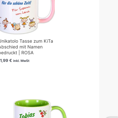
Unikatolo Tasse zum KiTa
Abschied mit Namen
bedruckt | ROSA
11,99
€
inkl. MwSt