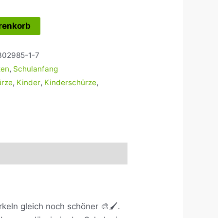
renkorb
302985-1-7
zen
,
Schulanfang
ürze
,
Kinder
,
Kinderschürze
,
eln gleich noch schöner 🎨🖌️.