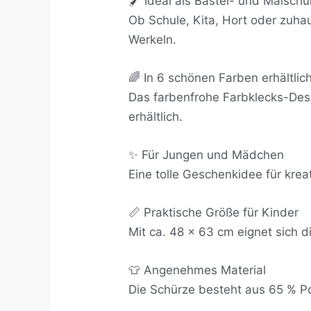
🖌️ Ideal als Bastel- und Malschü
Ob Schule, Kita, Hort oder zuha
Werkeln.
🌈 In 6 schönen Farben erhältlic
Das farbenfrohe Farbklecks-Desi
erhältlich.
✨ Für Jungen und Mädchen
Eine tolle Geschenkidee für krea
📏 Praktische Größe für Kinder
Mit ca. 48 × 63 cm eignet sich d
👕 Angenehmes Material
Die Schürze besteht aus 65 % P