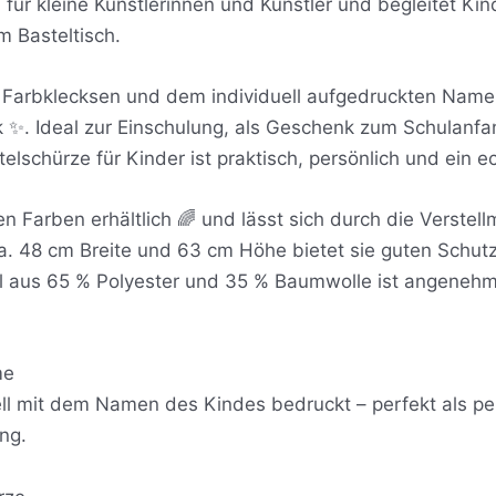
 für kleine Künstlerinnen und Künstler und begleitet Kin
m Basteltisch.
 Farbklecksen und dem individuell aufgedruckten Name
k ✨. Ideal zur Einschulung, als Geschenk zum Schulanfan
elschürze für Kinder ist praktisch, persönlich und ein e
en Farben erhältlich 🌈 und lässt sich durch die Verstel
a. 48 cm Breite und 63 cm Höhe bietet sie guten Schut
al aus 65 % Polyester und 35 % Baumwolle ist angenehm
me
ell mit dem Namen des Kindes bedruckt – perfekt als p
ng.