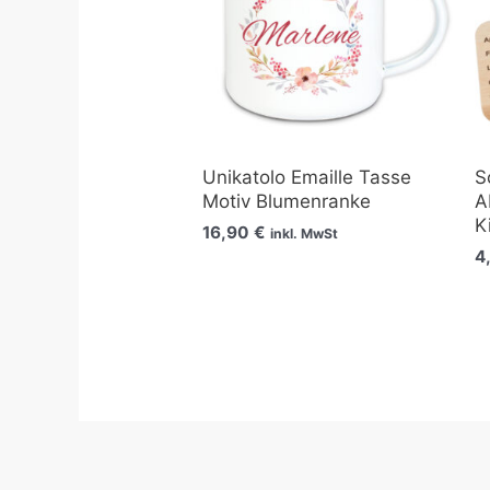
Unikatolo Emaille Tasse
S
Motiv Blumenranke
A
K
16,90
€
inkl. MwSt
4