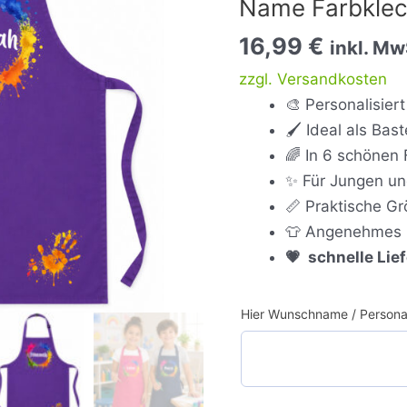
Name Farbkle
VIOLETT
Menge
16,99
€
inkl. Mw
zzgl. Versandkosten
🎨 Personalisie
🖌️ Ideal als Ba
🌈 In 6 schönen 
✨ Für Jungen u
📏 Praktische Gr
👕 Angenehmes 
💗
schnelle Lie
Hier Wunschname / Personal