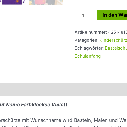
In den Wa
Artikelnummer:
4251481
Kategorien:
Kinderschür
Schlagwörter:
Bastelsch
Schulanfang
0)
mit Name Farbkleckse Violett
derschürze mit Wunschname wird Basteln, Malen und Werk