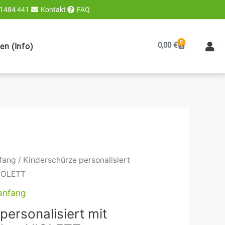
 1484 441
Kontakt
FAQ
0
Warenkorb
0,00
€
n (Info)
fang
/ Kinderschürze personalisiert
VIOLETT
anfang
personalisiert mit