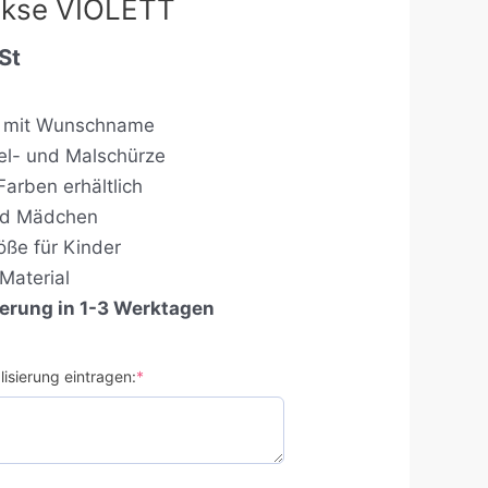
ckse VIOLETT
St
rt mit Wunschname
stel- und Malschürze
Farben erhältlich
nd Mädchen
öße für Kinder
Material
ferung in 1-3 Werktagen
isierung eintragen:
*