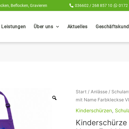
cken, Beflocken, Gravieren
036602 / 268 857 10
0172
Leistungen
Über uns
Aktuelles
Geschäftskunde
Kinderschürze
Start
/
Anlässe
/
Schulan
personalisiert
mit Name Farbkleckse 
mit
Kinderschürzen
,
Schul
Name
Kinderschürze 
Farbkleckse