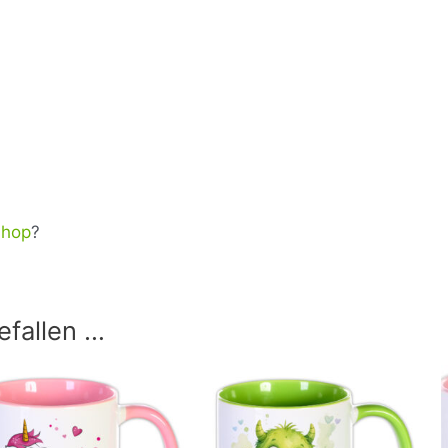
Shop
?
efallen …