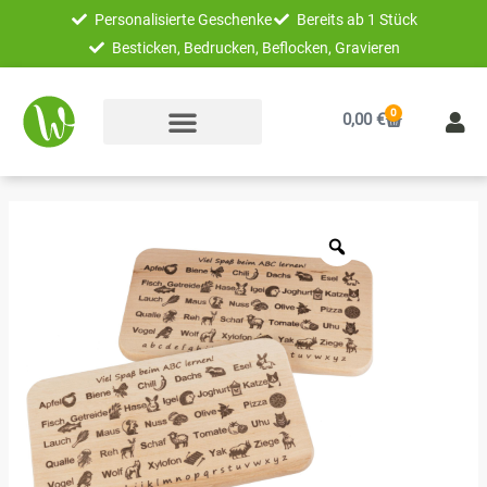
Zum
Personalisierte Geschenke
Bereits ab 1 Stück
Inhalt
Besticken, Bedrucken, Beflocken, Gravieren
springen
0
Warenkorb
0,00
€
Schneidebrett
mit
Alphabet
ABC
zum
Schulstart
für
Kinder
Menge