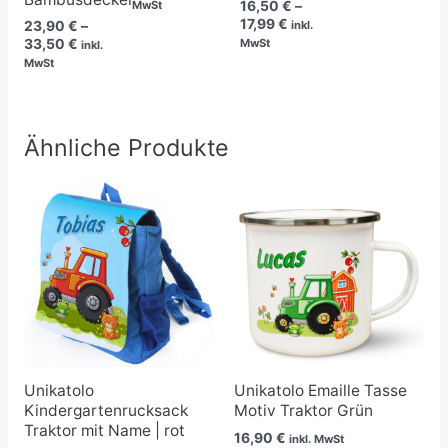
16,50
€
–
MwSt
17,99
€
23,90
€
–
inkl.
33,50
€
MwSt
inkl.
MwSt
Ähnliche Produkte
Unikatolo
Unikatolo Emaille Tasse
Kindergartenrucksack
Motiv Traktor Grün
Traktor mit Name | rot
16,90
€
inkl. MwSt