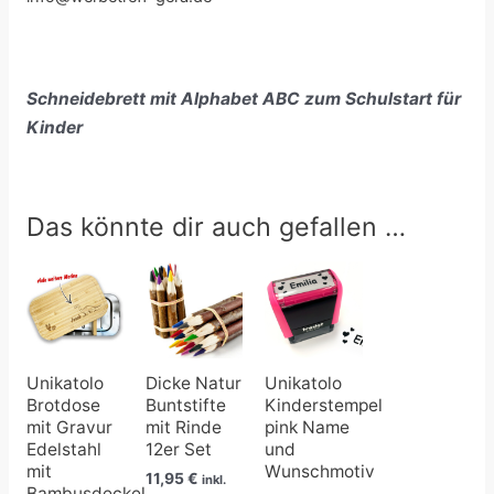
Schneidebrett mit Alphabet ABC zum Schulstart für
Kinder
Das könnte dir auch gefallen …
Preisspanne:
Preisspanne:
23,90 €
16,50 €
bis
bis
33,50 €
17,99 €
Unikatolo
Dicke Natur
Unikatolo
Brotdose
Buntstifte
Kinderstempel
mit Gravur
mit Rinde
pink Name
Edelstahl
12er Set
und
mit
Wunschmotiv
11,95
€
inkl.
Bambusdeckel