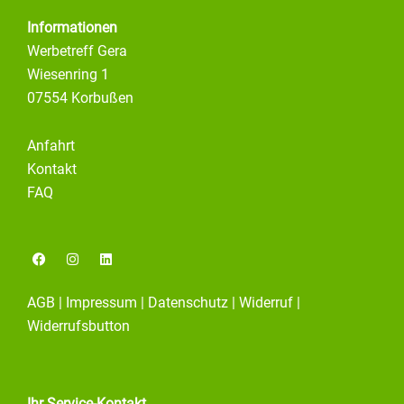
Informationen
Werbetreff Gera
Wiesenring 1
07554 Korbußen
Anfahrt
Kontakt
FAQ
F
I
L
a
n
i
c
s
n
e
t
k
AGB
|
Impressum
|
Datenschutz
|
Widerruf
|
b
a
e
o
g
d
Widerrufsbutton
o
r
i
k
a
n
m
Ihr Service-Kontakt