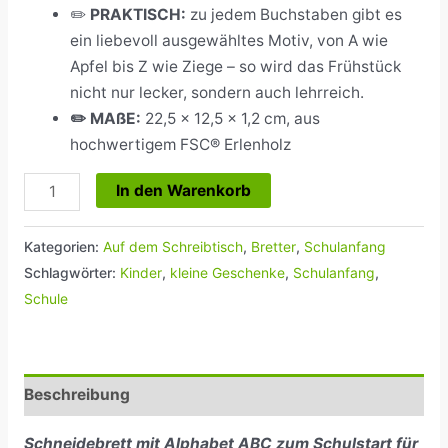
✏️
PRAKTISCH:
zu jedem Buchstaben gibt es
ein liebevoll ausgewähltes Motiv, von A wie
Apfel bis Z wie Ziege – so wird das Frühstück
nicht nur lecker, sondern auch lehrreich.
✏️ MAßE
:
22,5 x 12,5 x 1,2 cm, aus
hochwertigem FSC® Erlenholz
In den Warenkorb
Kategorien:
Auf dem Schreibtisch
,
Bretter
,
Schulanfang
Schlagwörter:
Kinder
,
kleine Geschenke
,
Schulanfang
,
Schule
Beschreibung
Schneidebrett mit Alphabet ABC zum Schulstart für