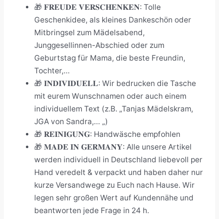
🎁 𝐅𝐑𝐄𝐔𝐃𝐄 𝐕𝐄𝐑𝐒𝐂𝐇𝐄𝐍𝐊𝐄𝐍: Tolle
Geschenkidee, als kleines Dankeschön oder
Mitbringsel zum Mädelsabend,
Junggesellinnen-Abschied oder zum
Geburtstag für Mama, die beste Freundin,
Tochter,…
🎁 𝐈𝐍𝐃𝐈𝐕𝐈𝐃𝐔𝐄𝐋𝐋: Wir bedrucken die Tasche
mit eurem Wunschnamen oder auch einem
individuellem Text (z.B. „Tanjas Mädelskram,
JGA von Sandra,… „)
🎁 𝐑𝐄𝐈𝐍𝐈𝐆𝐔𝐍𝐆: Handwäsche empfohlen
🎁 𝐌𝐀𝐃𝐄 𝐈𝐍 𝐆𝐄𝐑𝐌𝐀𝐍𝐘: Alle unsere Artikel
werden individuell in Deutschland liebevoll per
Hand veredelt & verpackt und haben daher nur
kurze Versandwege zu Euch nach Hause. Wir
legen sehr großen Wert auf Kundennähe und
beantworten jede Frage in 24 h.