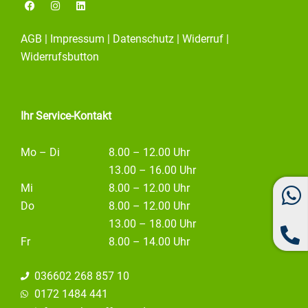
F
I
L
a
n
i
c
s
n
e
t
k
AGB
|
Impressum
|
Datenschutz
|
Widerruf
|
b
a
e
o
g
d
Widerrufsbutton
o
r
i
k
a
n
m
Ihr Service-Kontakt
Mo – Di
8.00 – 12.00 Uhr
13.00 – 16.00 Uhr
Mi
8.00 – 12.00 Uhr
Do
8.00 – 12.00 Uhr
13.00 – 18.00 Uhr
Fr
8.00 – 14.00 Uhr
036602 268 857 10
0172 1484 441