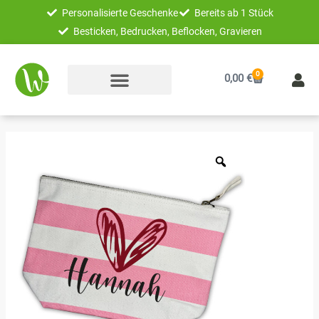
Zum
Personalisierte Geschenke
Bereits ab 1 Stück
Inhalt
Besticken, Bedrucken, Beflocken, Gravieren
springen
0
Warenkorb
0,00
€
Unikatolo
Kosmetiktasche
personalisiert
mit
Name
und
Herz
Menge