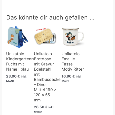
Das könnte dir auch gefallen …
Unikatolo
Unikatolo
Unikatolo
Kindergartenrucksack
Brotdose
Emaille
Fuchs mit
mit Gravur
Tasse
Name | blau
Edelstahl
Motiv Ritter
mit
23,90
€
16,90
€
inkl.
inkl.
Bambusdeckel
MwSt
MwSt
– Dino,
Mittel 190 x
120 x 55
mm
28,50
€
inkl.
MwSt