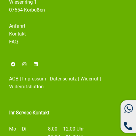
Wiesenring 1
07554 Korbußen
Anfahrt
Kontakt
FAQ
F
I
L
a
n
i
c
s
n
e
t
k
AGB
|
Impressum
|
Datenschutz
|
Widerruf
|
b
a
e
o
g
d
Widerrufsbutton
o
r
i
k
a
n
m
Ihr Service-Kontakt
Mo – Di
8.00 – 12.00 Uhr