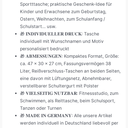
Sportttasche; praktische Geschenk-Idee für
Kinder und Erwachsene zum Geburtstag,
Ostern, Weihnachten, zum Schulanfang /
Schulstart… usw.
🎁 𝐈𝐍𝐃𝐈𝐕𝐈𝐃𝐔𝐄𝐋𝐋𝐄𝐑 𝐃𝐑𝐔𝐂𝐊: Tasche
individuell mit Wunschnamen und Motiv
personalisiert bedruckt
🎁 𝐀𝐁𝐌𝐄𝐒𝐒𝐔𝐍𝐆𝐄𝐍: Kompaktes Format, Größe:
ca. 47 x 30 x 27 cm, Fassungsvermögen 38
Liter, Reißverschluss-Taschen an beiden Seiten,
eine davon mit Lüftungsnetz, Abnehmbarer,
verstellbarer Schultergurt mit Polster
🎁 𝐕𝐈𝐄𝐋𝐒𝐄𝐈𝐓𝐈𝐆 𝐍𝐔𝐓𝐙𝐁𝐀𝐑: Fitnessstudio, zum
Schwimmen, als Reittasche, beim Schulsport,
Tanzen oder Turnen
🎁 𝐌𝐀𝐃𝐄 𝐈𝐍 𝐆𝐄𝐑𝐌𝐀𝐍𝐘: Alle unsere Artikel
werden individuell in Deutschland liebevoll per