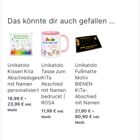
Das könnte dir auch gefallen …
Preisspanne:
Preisspanne:
18,99 €
21,90 €
bis
bis
23,99 €
80,90 €
Unikatolo
Unikatolo
Unikatolo
Kissen Kita
Tasse zum
Fußmatte
Abschiedsgeschenk
KiTa
Motiv
mit Namen
Abschied
BIENEN
personalisiert
mit Namen
KiTa-
bedruckt |
Abschied
18,99
€
–
ROSA
mit Namen
23,99
€
inkl.
MwSt
11,99
€
21,90
€
–
inkl.
80,90
€
MwSt
inkl.
MwSt