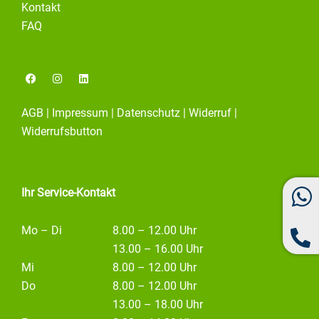
Kontakt
FAQ
F
I
L
a
n
i
c
s
n
e
t
k
AGB
|
Impressum
|
Datenschutz
|
Widerruf
|
b
a
e
o
g
d
Widerrufsbutton
o
r
i
k
a
n
m
Ihr Service-Kontakt
Mo – Di
8.00 – 12.00 Uhr
13.00 – 16.00 Uhr
Mi
8.00 – 12.00 Uhr
Do
8.00 – 12.00 Uhr
13.00 – 18.00 Uhr