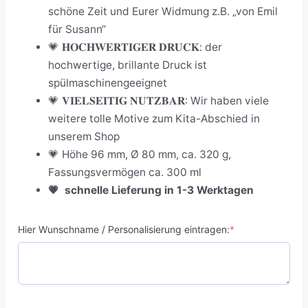
schöne Zeit und Eurer Widmung z.B. „von Emil
für Susann“
💗 𝐇𝐎𝐂𝐇𝐖𝐄𝐑𝐓𝐈𝐆𝐄𝐑 𝐃𝐑𝐔𝐂𝐊: der
hochwertige, brillante Druck ist
spülmaschinengeeignet
💗 𝐕𝐈𝐄𝐋𝐒𝐄𝐈𝐓𝐈𝐆 𝐍𝐔𝐓𝐙𝐁𝐀𝐑: Wir haben viele
weitere tolle Motive zum Kita-Abschied in
unserem Shop
💗
Höhe 96 mm, Ø 80 mm, ca. 320 g,
Fassungsvermögen ca. 300 ml
💗
schnelle Lieferung in 1-3 Werktagen
Hier Wunschname / Personalisierung eintragen:
*