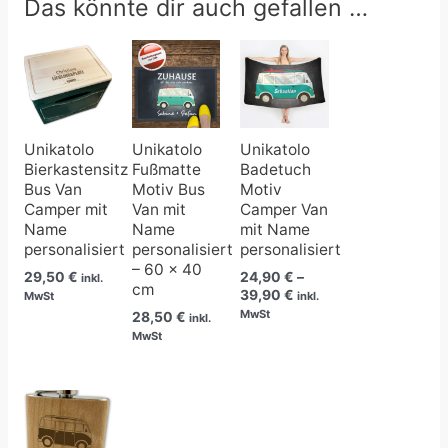
Das könnte dir auch gefallen …
Preisspanne:
24,90 €
bis
39,90 €
Unikatolo
Unikatolo
Unikatolo
Bierkastensitz
Fußmatte
Badetuch
Bus Van
Motiv Bus
Motiv
Camper mit
Van mit
Camper Van
Name
Name
mit Name
personalisiert
personalisiert
personalisiert
– 60 x 40
29,50
€
24,90
€
–
inkl.
cm
39,90
€
MwSt
inkl.
MwSt
28,50
€
inkl.
MwSt