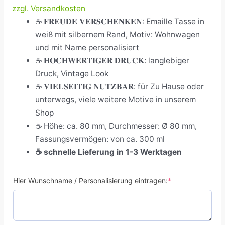
zzgl. Versandkosten
☕ 𝐅𝐑𝐄𝐔𝐃𝐄 𝐕𝐄𝐑𝐒𝐂𝐇𝐄𝐍𝐊𝐄𝐍: Emaille Tasse in
weiß mit silbernem Rand, Motiv: Wohnwagen
und mit Name personalisiert
☕ 𝐇𝐎𝐂𝐇𝐖𝐄𝐑𝐓𝐈𝐆𝐄𝐑 𝐃𝐑𝐔𝐂𝐊: langlebiger
Druck, Vintage Look
☕ 𝐕𝐈𝐄𝐋𝐒𝐄𝐈𝐓𝐈𝐆 𝐍𝐔𝐓𝐙𝐁𝐀𝐑: für Zu Hause oder
unterwegs, viele weitere Motive in unserem
Shop
☕ Höhe: ca. 80 mm, Durchmesser: Ø 80 mm,
Fassungsvermögen: von ca. 300 ml
☕
schnelle Lieferung in 1-3 Werktagen
Hier Wunschname / Personalisierung eintragen:
*