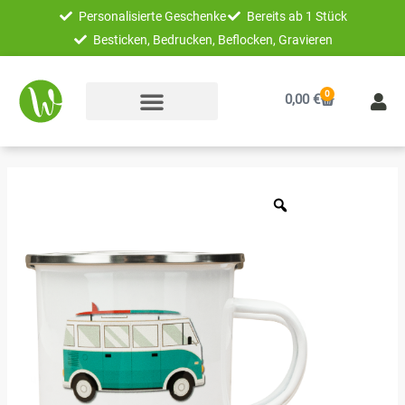
Zum
Personalisierte Geschenke
Bereits ab 1 Stück
Inhalt
Besticken, Bedrucken, Beflocken, Gravieren
springen
0
Warenkorb
0,00
€
Unikatolo
Emaille
Tasse
Motiv
Van
Bus
Menge