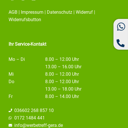
a
n
i
c
s
n
e
t
k
AGB
|
Impressum
|
Datenschutz
|
Widerruf
|
b
a
e
o
g
d
Widerrufsbutton
o
r
i
k
a
n
m
Ihr Service-Kontakt
Mo – Di
8.00 – 12.00 Uhr
13.00 – 16.00 Uhr
Mi
8.00 – 12.00 Uhr
Do
8.00 – 12.00 Uhr
13.00 – 18.00 Uhr
Fr
8.00 – 14.00 Uhr
036602 268 857 10
0172 1484 441
info@
werbetreff-gera.de