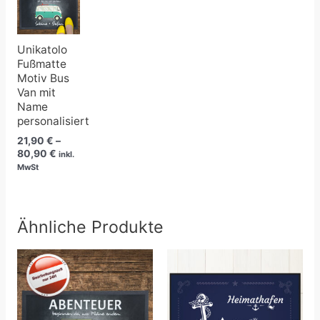
bis
80,90 €
Unikatolo
Fußmatte
Motiv Bus
Van mit
Name
personalisiert
21,90
€
–
80,90
€
inkl.
MwSt
Ähnliche Produkte
Preisspanne:
Preisspanne:
21,90 €
21,90 €
bis
bis
80,90 €
80,90 €