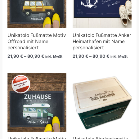
Unikatolo Fußmatte Motiv
Unikatolo Fußmatte Anker
Offroad mit Name
Heimathafen mit Name
personalisiert
personalisiert
21,90
€
–
80,90
€
21,90
€
–
80,90
€
inkl. MwSt
inkl. MwSt
Preisspanne:
21,90 €
bis
80,90 €
Unikatolo Fußmatte Motiv
Unikatolo Bierkastensitz