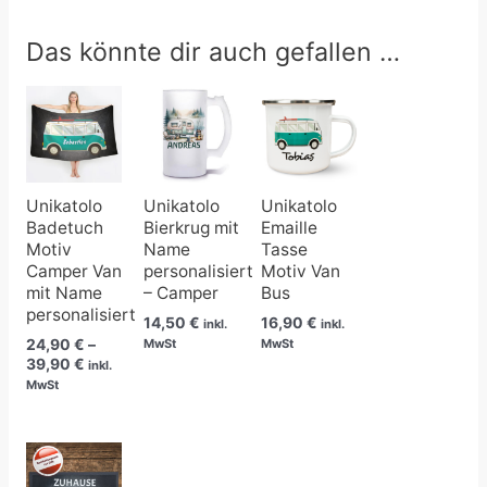
Das könnte dir auch gefallen …
Preisspanne:
24,90 €
bis
39,90 €
Unikatolo
Unikatolo
Unikatolo
Badetuch
Bierkrug mit
Emaille
Motiv
Name
Tasse
Camper Van
personalisiert
Motiv Van
mit Name
– Camper
Bus
personalisiert
14,50
€
16,90
€
inkl.
inkl.
24,90
€
–
MwSt
MwSt
39,90
€
inkl.
MwSt
Preisspanne:
21,90 €