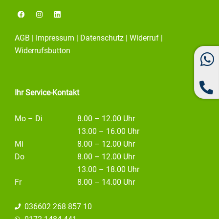
F
I
L
a
n
i
c
s
n
e
t
k
AGB
|
Impressum
|
Datenschutz
|
Widerruf
|
b
a
e
o
g
d
Widerrufsbutton
o
r
i
k
a
n
m
Ihr Service-Kontakt
Mo – Di
8.00 – 12.00 Uhr
13.00 – 16.00 Uhr
Mi
8.00 – 12.00 Uhr
Do
8.00 – 12.00 Uhr
13.00 – 18.00 Uhr
Fr
8.00 – 14.00 Uhr
036602 268 857 10