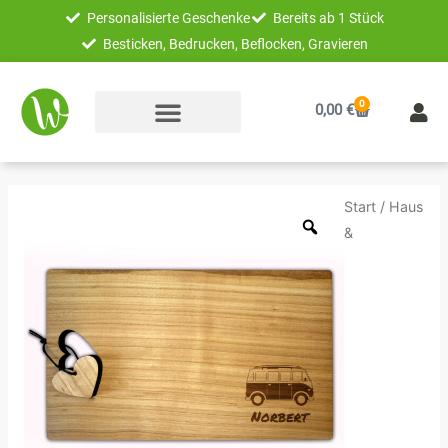
Zum
Personalisierte Geschenke
Bereits ab 1 Stück
Inhalt
Besticken, Bedrucken, Beflocken, Gravieren
springen
0
Warenkorb
0,00
€
Unikatolo
Start
/
Haus
Herz
&
Schneidebrett
Kirschholz
mit
Name
+
Bus
Van
Menge