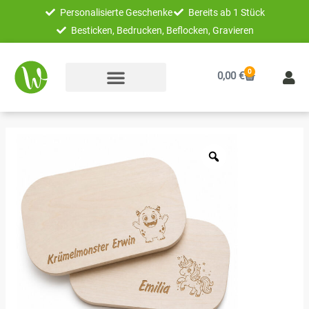
Zum
Personalisierte Geschenke
Bereits ab 1 Stück
Inhalt
Besticken, Bedrucken, Beflocken, Gravieren
springen
0
Warenkorb
0,00
€
Unikatolo
Frühstücksbrett
Holzbrett
mit
Gravur
Menge