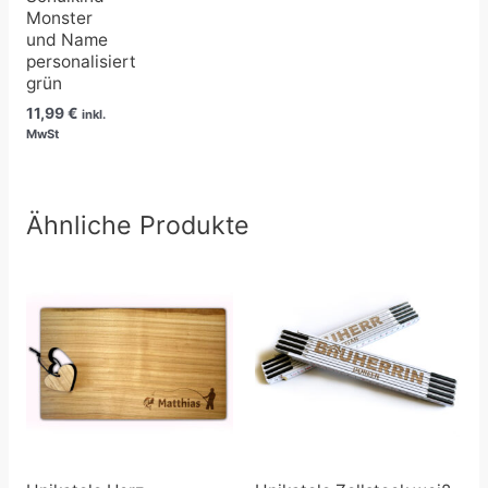
Monster
und Name
personalisiert
grün
11,99
€
inkl.
MwSt
Ähnliche Produkte
Preisspanne:
9,99 €
bis
12,50 €