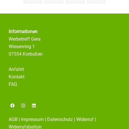
Informationen
Werbetreff Gera
Wiesenring 1
07554 Korbußen
Anfahrt
Kontakt
FAQ
F
I
L
a
n
i
c
s
n
e
t
k
AGB
|
Impressum
|
Datenschutz
|
Widerruf
|
b
a
e
o
g
d
Widerrufsbutton