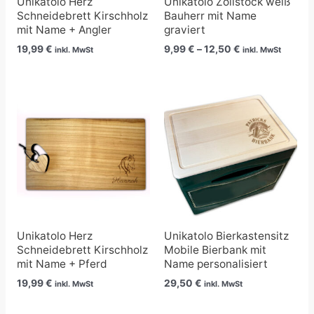
Unikatolo Herz
Unikatolo Zollstock weiß
Schneidebrett Kirschholz
Bauherr mit Name
mit Name + Angler
graviert
19,99
€
9,99
€
–
12,50
€
inkl. MwSt
inkl. MwSt
Unikatolo Herz
Unikatolo Bierkastensitz
Schneidebrett Kirschholz
Mobile Bierbank mit
mit Name + Pferd
Name personalisiert
19,99
€
29,50
€
inkl. MwSt
inkl. MwSt