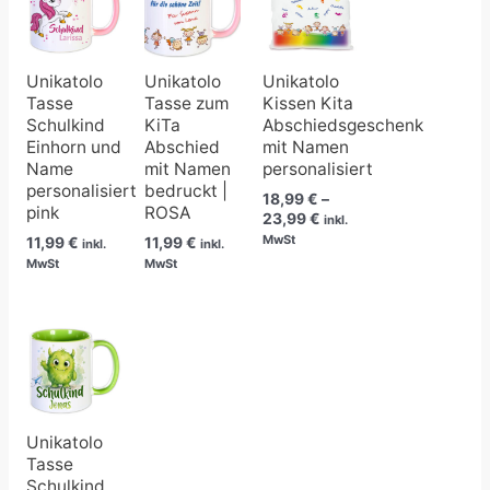
bis
23,99 €
Unikatolo
Unikatolo
Unikatolo
Tasse
Tasse zum
Kissen Kita
Schulkind
KiTa
Abschiedsgeschenk
Einhorn und
Abschied
mit Namen
Name
mit Namen
personalisiert
personalisiert
bedruckt |
18,99
€
–
pink
ROSA
23,99
€
inkl.
MwSt
11,99
€
11,99
€
inkl.
inkl.
MwSt
MwSt
Unikatolo
Tasse
Schulkind