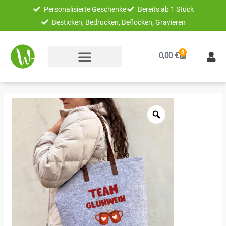
Zum
Personalisierte Geschenke
Bereits ab 1 Stück
Inhalt
Besticken, Bedrucken, Beflocken, Gravieren
springen
0
Warenkorb
0,00
€
Unikatolo
Filztasche
Team
Glühwein
Shopper
grau
Menge