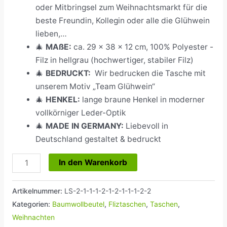
oder Mitbringsel zum Weihnachtsmarkt für die
beste Freundin, Kollegin oder alle die Glühwein
lieben,…
🎄
MAßE:
ca. 29 x 38 x 12 cm, 100% Polyester -
Filz in hellgrau (hochwertiger, stabiler Filz)
🎄
BEDRUCKT:
Wir bedrucken die Tasche mit
unserem Motiv „Team Glühwein“
🎄
HENKEL:
lange braune Henkel in moderner
vollkörniger Leder-Optik
🎄
MADE IN GERMANY:
Liebevoll in
Deutschland gestaltet & bedruckt
In den Warenkorb
Artikelnummer:
LS-2-1-1-1-2-1-2-1-1-1-2-2
Kategorien:
Baumwollbeutel
,
Fliztaschen
,
Taschen
,
Weihnachten