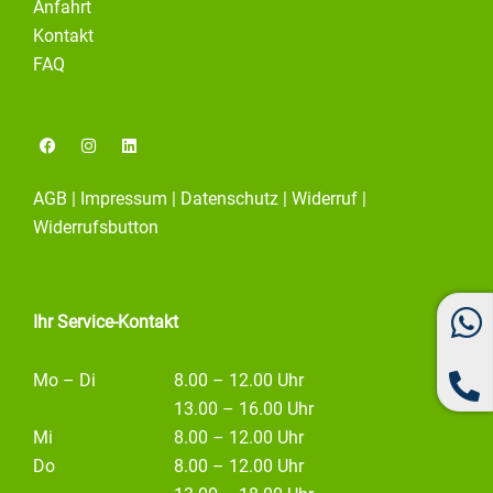
Anfahrt
Kontakt
FAQ
F
I
L
a
n
i
c
s
n
e
t
k
AGB
|
Impressum
|
Datenschutz
|
Widerruf
|
b
a
e
o
g
d
Widerrufsbutton
o
r
i
k
a
n
m
Ihr Service-Kontakt
Mo – Di
8.00 – 12.00 Uhr
13.00 – 16.00 Uhr
Mi
8.00 – 12.00 Uhr
Do
8.00 – 12.00 Uhr