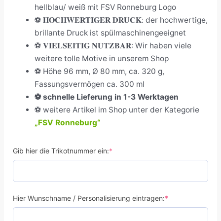
hellblau/ weiß mit FSV Ronneburg Logo
⚽ 𝐇𝐎𝐂𝐇𝐖𝐄𝐑𝐓𝐈𝐆𝐄𝐑 𝐃𝐑𝐔𝐂𝐊: der hochwertige,
brillante Druck ist spülmaschinengeeignet
⚽ 𝐕𝐈𝐄𝐋𝐒𝐄𝐈𝐓𝐈𝐆 𝐍𝐔𝐓𝐙𝐁𝐀𝐑: Wir haben viele
weitere tolle Motive in unserem Shop
⚽
Höhe 96 mm, Ø 80 mm, ca. 320 g,
Fassungsvermögen ca. 300 ml
⚽
schnelle Lieferung in 1-3 Werktagen
⚽ weitere Artikel im Shop unter der Kategorie
„FSV Ronneburg“
Gib hier die Trikotnummer ein:
*
Hier Wunschname / Personalisierung eintragen:
*