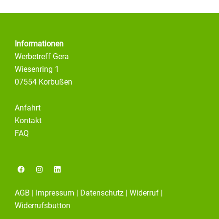
Informationen
Werbetreff Gera
Wiesenring 1
07554 Korbußen
Anfahrt
Kontakt
FAQ
F
I
L
a
n
i
c
s
n
e
t
k
AGB
|
Impressum
|
Datenschutz
|
Widerruf
|
b
a
e
o
g
d
Widerrufsbutton
o
r
i
k
a
n