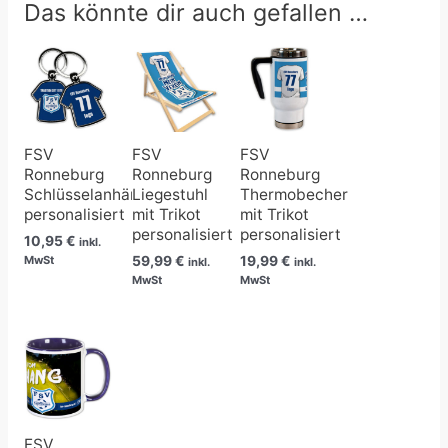
Das könnte dir auch gefallen …
FSV
FSV
FSV
Ronneburg
Ronneburg
Ronneburg
Schlüsselanhänger
Liegestuhl
Thermobecher
personalisiert
mit Trikot
mit Trikot
personalisiert
personalisiert
10,95
€
inkl.
59,99
€
19,99
€
MwSt
inkl.
inkl.
MwSt
MwSt
FSV