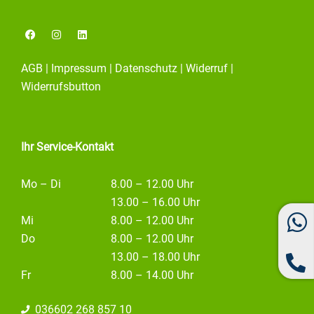
F
I
L
a
n
i
c
s
n
e
t
k
AGB
|
Impressum
|
Datenschutz
|
Widerruf
|
b
a
e
o
g
d
Widerrufsbutton
o
r
i
k
a
n
m
Ihr Service-Kontakt
Mo – Di
8.00 – 12.00 Uhr
13.00 – 16.00 Uhr
Mi
8.00 – 12.00 Uhr
Do
8.00 – 12.00 Uhr
13.00 – 18.00 Uhr
Fr
8.00 – 14.00 Uhr
036602 268 857 10