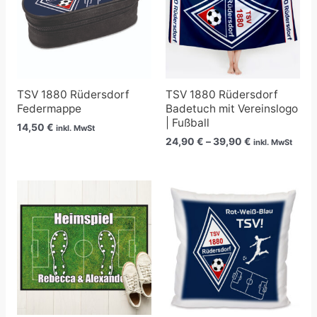
TSV 1880 Rüdersdorf
TSV 1880 Rüdersdorf
Federmappe
Badetuch mit Vereinslogo
| Fußball
14,50
€
inkl. MwSt
24,90
€
–
39,90
€
inkl. MwSt
Preisspanne:
21,90 €
bis
80,90 €