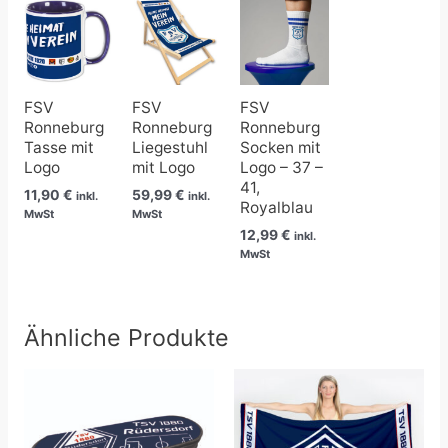
FSV
FSV
FSV
Ronneburg
Ronneburg
Ronneburg
Tasse mit
Liegestuhl
Socken mit
Logo
mit Logo
Logo – 37 –
41,
11,90
€
59,99
€
inkl.
inkl.
Royalblau
MwSt
MwSt
12,99
€
inkl.
MwSt
Ähnliche Produkte
Preisspanne:
24,90 €
bis
39,90 €