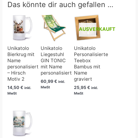
Das könnte dir auch gefallen …
AUSVERKAUFT
Unikatolo
Unikatolo
Unikatolo
Bierkrug mit
Liegestuhl
Personalisierte
Name
GIN TONIC
Teebox
personalisiert
mit Name
Bambus mit
– Hirsch
personalisiert
Name
Motiv 2
graviert
60,99
€
inkl.
14,50
€
25,95
€
MwSt
inkl.
inkl.
MwSt
MwSt