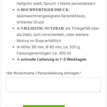
hellgrün/ weiß, Spruch + Name personalisiert
☕ 𝐇𝐎𝐂𝐇𝐖𝐄𝐑𝐓𝐈𝐆𝐄𝐑 𝐃𝐑𝐔𝐂𝐊:
spülmaschinengeeignete Keramiktasse,
brillanter Druck
☕ 𝐕𝐈𝐄𝐋𝐒𝐄𝐈𝐓𝐈𝐆 𝐍𝐔𝐓𝐙𝐁𝐀𝐑: als Trinkgefäß oder
als Deko, zum verschenken, viele weitere
Motive im Shop erhältlich
☕
Höhe: 96 mm, Ø 80 mm, ca. 320 g,
Fassungsvermögen: ca. 300 ml
☕
schnelle Lieferung in 1-3 Werktagen
Hier Wunschname / Personalisierung eintragen:
*