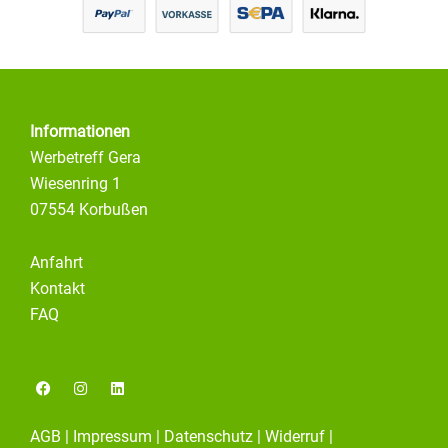
Informationen
Werbetreff Gera
Wiesenring 1
07554 Korbußen
Anfahrt
Kontakt
FAQ
F
I
L
a
n
i
c
s
n
e
t
k
AGB
|
Impressum
|
Datenschutz
|
Widerruf
|
b
a
e