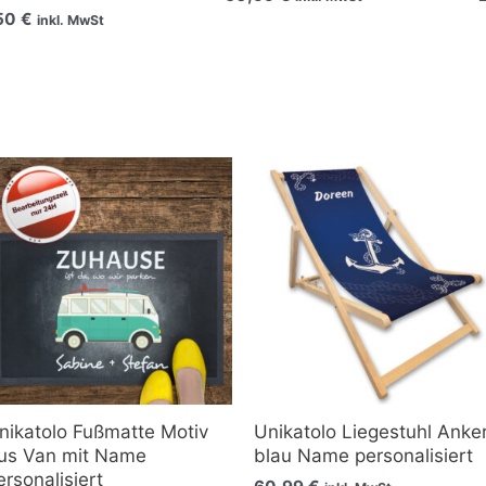
,50
€
inkl. MwSt
Preisspanne:
21,90 €
bis
80,90 €
nikatolo Fußmatte Motiv
Unikatolo Liegestuhl Anke
us Van mit Name
blau Name personalisiert
ersonalisiert