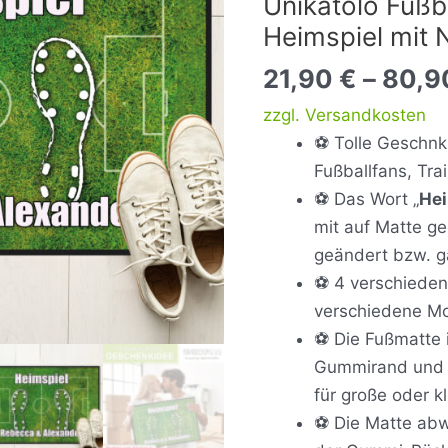
Unikatolo Fußb
Name
Heimspiel mit 
personalisiert
Menge
21,90
€
–
80,
zzgl. Versandkosten
⚽ Tolle Geschnk
Fußballfans, Tra
⚽ Das Wort „
Hei
mit auf Matte g
geändert bzw. 
⚽
4 verschiedene
verschiedene Mo
⚽ Die Fußmatte 
Gummirand und wi
für große oder k
⚽ Die Matte abw