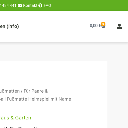
 1484 441
Kontakt
FAQ
0
Warenkorb
0,00
€
n (Info)
Preisspanne:
ußmatten
/
Für Paare &
21,90 €
ball Fußmatte Heimspiel mit Name
bis
80,90 €
aus & Garten