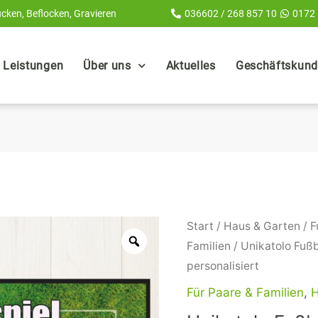
cken, Beflocken, Gravieren
036602 / 268 857 10
0172
Leistungen
Über uns
Aktuelles
Geschäftskunde
Unikatolo
Start
/
Haus & Garten
/
F
Fußball
Familien
/ Unikatolo Fuß
Fußmatte
personalisiert
Heimspiel
Für Paare & Familien
,
H
mit