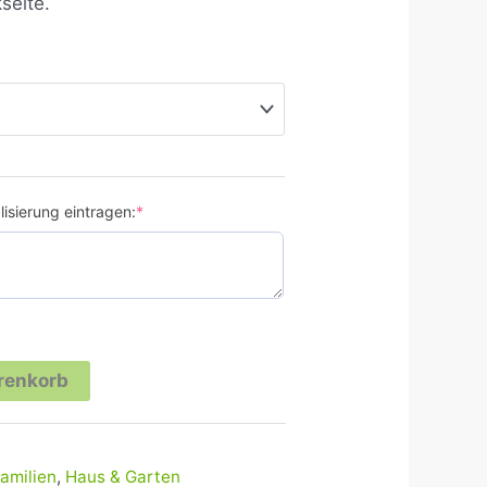
seite.
isierung eintragen:
*
renkorb
amilien
,
Haus & Garten