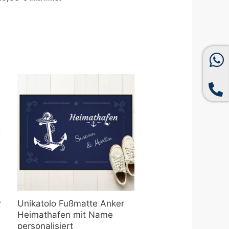
Preisspanne:
21,90 €
bis
80,90 €
r
Unikatolo Fußmatte Anker
Heimathafen mit Name
personalisiert