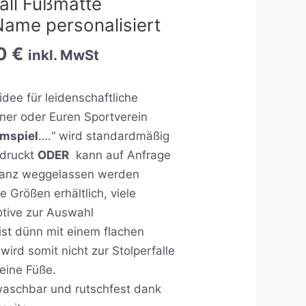
all Fußmatte
Name personalisiert
90
€
inkl. MwSt
idee für
leidenschaftliche
iner oder Euren Sportverein
mspiel
….“ wird standardmäßig
edruckt
ODER
kann auf Anfrage
ganz weggelassen werden
 Größen erhältlich, viele
tive zur Auswahl
ist dünn mit einem flachen
rd somit nicht zur Stolperfalle
leine Füße.
aschbar und rutschfest dank