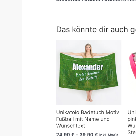
Das könnte dir auch g
Preisspanne:
24,90 €
bis
39,90 €
Unikatolo Badetuch Motiv
Uni
Fußball mit Name und
pi
Wunschtext
Wun
Ste
24,90
€
–
39,90
€
inkl. MwSt