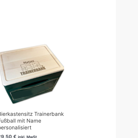
Bierkastensitz Trainerbank
Fußball mit Name
personalisiert
29,50
€
inkl. MwSt