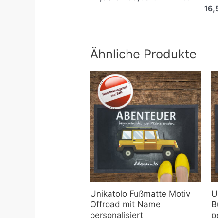
16
Ähnliche Produkte
Preisspanne:
21,90 €
bis
80,90 €
Unikatolo Fußmatte Motiv
U
Offroad mit Name
B
personalisiert
p