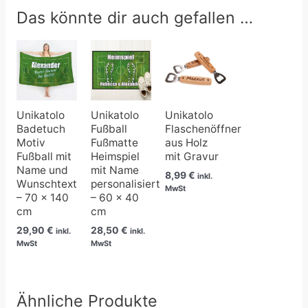
Das könnte dir auch gefallen …
Unikatolo
Unikatolo
Unikatolo
Badetuch
Fußball
Flaschenöffner
Motiv
Fußmatte
aus Holz
Fußball mit
Heimspiel
mit Gravur
Name und
mit Name
8,99
€
inkl.
Wunschtext
personalisiert
MwSt
– 70 x 140
– 60 x 40
cm
cm
29,90
€
28,50
€
inkl.
inkl.
MwSt
MwSt
Ähnliche Produkte