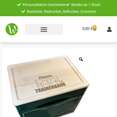
Zum
Personalisierte Geschenke
Bereits ab 1 Stück
Inhalt
Besticken, Bedrucken, Beflocken, Gravieren
springen
0
Warenkorb
0,00
€
Bierkastensitz
Trainerbank
Fußball
mit
Name
personalisiert
Menge