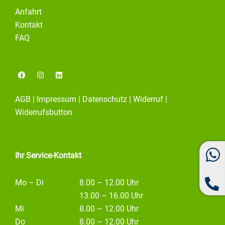
Anfahrt
Kontakt
FAQ
F
I
L
a
n
i
c
s
n
e
t
k
AGB
|
Impressum
|
Datenschutz
|
Widerruf
|
b
a
e
o
g
d
Widerrufsbutton
o
r
i
k
a
n
m
Ihr Service-Kontakt
Mo – Di
8.00 – 12.00 Uhr
13.00 – 16.00 Uhr
Mi
8.00 – 12.00 Uhr
Do
8.00 – 12.00 Uhr