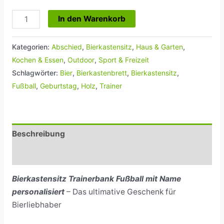
In den Warenkorb
Kategorien:
Abschied
,
Bierkastensitz
,
Haus & Garten
,
Kochen & Essen
,
Outdoor
,
Sport & Freizeit
Schlagwörter:
Bier
,
Bierkastenbrett
,
Bierkastensitz
,
Fußball
,
Geburtstag
,
Holz
,
Trainer
Beschreibung
Rezensionen (0)
Bierkastensitz Trainerbank Fußball mit Name
personalisiert
– Das ultimative Geschenk für
Bierliebhaber