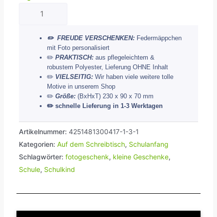
Unikatolo
Federmäppchen
mit
✏️ FREUDE VERSCHENKEN:
Federmäppchen
Foto
mit Foto personalisiert
✏️
PRAKTISCH:
aus pflegeleichtem &
personalisiert
robustem Polyester, Lieferung OHNE Inhalt
bedruckt
✏️
VIELSEITIG:
Wir haben viele weitere tolle
Menge
Motive in unserem Shop
✏️
Größe:
(BxHxT) 230 x 90 x 70 mm
✏️
schnelle Lieferung in 1-3 Werktagen
Artikelnummer:
4251481300417-1-3-1
Kategorien:
Auf dem Schreibtisch
,
Schulanfang
Schlagwörter:
fotogeschenk
,
kleine Geschenke
,
Schule
,
Schulkind