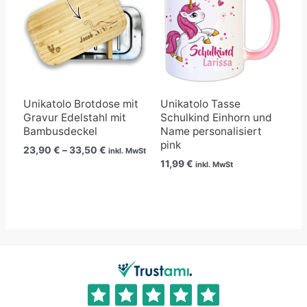
33,50 €
Unikatolo Brotdose mit
Unikatolo Tasse
Gravur Edelstahl mit
Schulkind Einhorn und
Bambusdeckel
Name personalisiert
pink
23,90
€
–
33,50
€
inkl. MwSt
11,99
€
inkl. MwSt