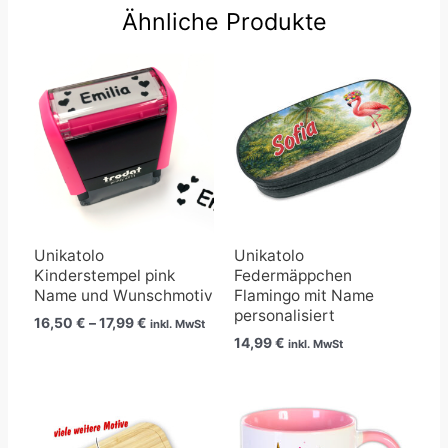
Ähnliche Produkte
Preisspanne:
16,50 €
bis
17,99 €
Unikatolo
Unikatolo
Kinderstempel pink
Federmäppchen
Name und Wunschmotiv
Flamingo mit Name
personalisiert
16,50
€
–
17,99
€
inkl. MwSt
14,99
€
inkl. MwSt
Preisspanne:
23,90 €
bis