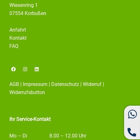
Wiesenring 1
07554 Korbußen
Anfahrt
Kontakt
FAQ
F
I
L
a
n
i
c
s
n
e
t
k
AGB
|
Impressum
|
Datenschutz
|
Widerruf
|
b
a
e
o
g
d
Widerrufsbutton
o
r
i
k
a
n
m
Ihr Service-Kontakt
Mo – Di
8.00 – 12.00 Uhr