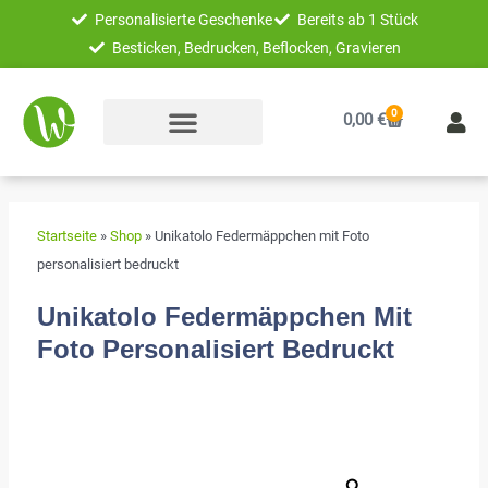
Zum
Personalisierte Geschenke
Bereits ab 1 Stück
Inhalt
Besticken, Bedrucken, Beflocken, Gravieren
springen
0
Warenkorb
0,00
€
Startseite
»
Shop
»
Unikatolo Federmäppchen mit Foto
personalisiert bedruckt
Unikatolo Federmäppchen Mit
Foto Personalisiert Bedruckt