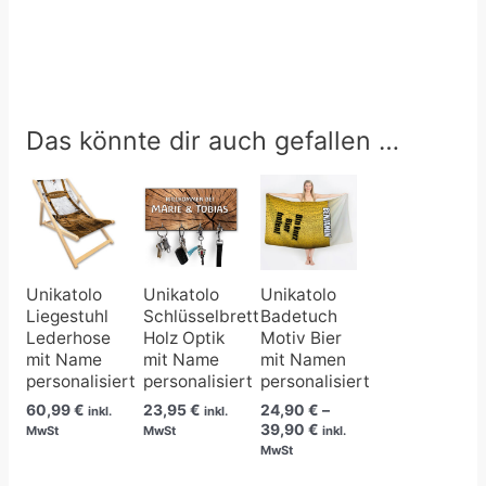
Das könnte dir auch gefallen …
Preisspanne:
24,90 €
bis
39,90 €
Unikatolo
Unikatolo
Unikatolo
Liegestuhl
Schlüsselbrett
Badetuch
Lederhose
Holz Optik
Motiv Bier
mit Name
mit Name
mit Namen
personalisiert
personalisiert
personalisiert
60,99
€
23,95
€
24,90
€
–
inkl.
inkl.
39,90
€
MwSt
MwSt
inkl.
MwSt