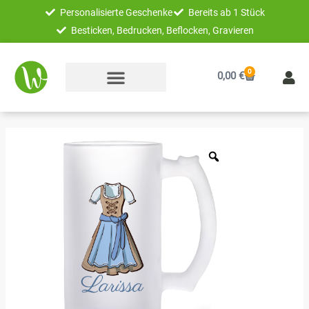
Zum
Personalisierte Geschenke
Bereits ab 1 Stück
Inhalt
Besticken, Bedrucken, Beflocken, Gravieren
springen
0
Warenkorb
0,00
€
Unikatolo
Bierkrug
mit
Name
personalisiert
-
Dirndl
Menge