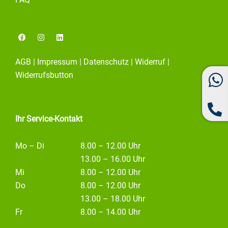
F
I
L
a
n
i
c
s
n
e
t
k
AGB
|
Impressum
|
Datenschutz
|
Widerruf
|
b
a
e
o
g
d
Widerrufsbutton
o
r
i
k
a
n
m
Ihr Service-Kontakt
Mo – Di
8.00 – 12.00 Uhr
13.00 – 16.00 Uhr
Mi
8.00 – 12.00 Uhr
Do
8.00 – 12.00 Uhr
13.00 – 18.00 Uhr
Fr
8.00 – 14.00 Uhr