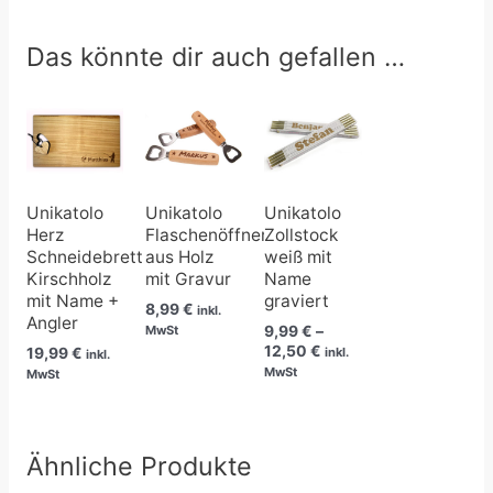
Das könnte dir auch gefallen …
Preisspanne:
9,99 €
bis
12,50 €
Unikatolo
Unikatolo
Unikatolo
Herz
Flaschenöffner
Zollstock
Schneidebrett
aus Holz
weiß mit
Kirschholz
mit Gravur
Name
mit Name +
graviert
8,99
€
inkl.
Angler
9,99
€
–
MwSt
12,50
€
19,99
€
inkl.
inkl.
MwSt
MwSt
Ähnliche Produkte