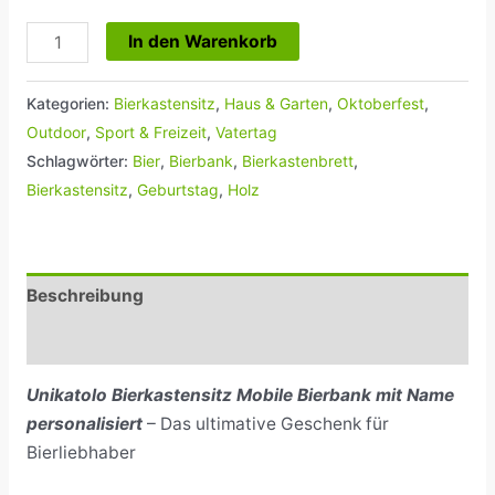
In den Warenkorb
Kategorien:
Bierkastensitz
,
Haus & Garten
,
Oktoberfest
,
Outdoor
,
Sport & Freizeit
,
Vatertag
Schlagwörter:
Bier
,
Bierbank
,
Bierkastenbrett
,
Bierkastensitz
,
Geburtstag
,
Holz
Beschreibung
Rezensionen (0)
Unikatolo Bierkastensitz Mobile Bierbank mit Name
personalisiert
– Das ultimative Geschenk für
Bierliebhaber