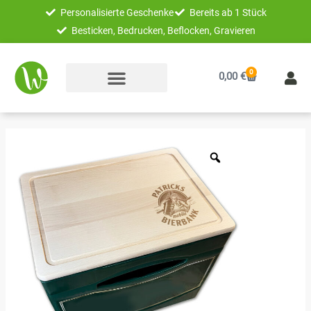
Zum
Personalisierte Geschenke
Bereits ab 1 Stück
Inhalt
Besticken, Bedrucken, Beflocken, Gravieren
springen
0
Warenkorb
0,00
€
Unikatolo
Bierkastensitz
Mobile
Bierbank
mit
Name
personalisiert
Menge