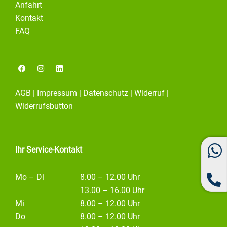
Anfahrt
Kontakt
FAQ
F
I
L
a
n
i
c
s
n
e
t
k
AGB
|
Impressum
|
Datenschutz
|
Widerruf
|
b
a
e
o
g
d
Widerrufsbutton
o
r
i
k
a
n
m
Ihr Service-Kontakt
Mo – Di
8.00 – 12.00 Uhr
13.00 – 16.00 Uhr
Mi
8.00 – 12.00 Uhr
Do
8.00 – 12.00 Uhr