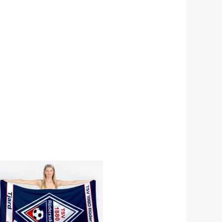
Preisspanne:
24,90 €
bis
39,90 €