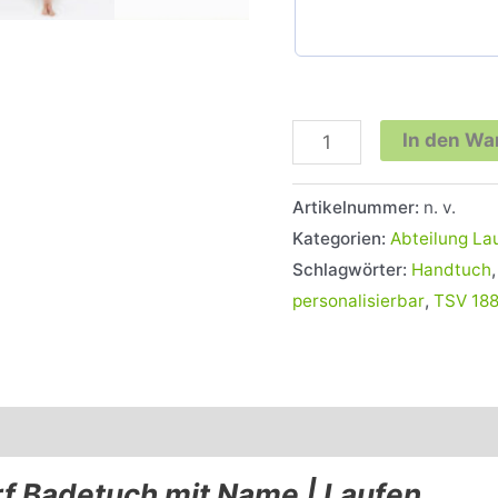
In den Wa
Artikelnummer:
n. v.
Kategorien:
Abteilung La
Schlagwörter:
Handtuch
personalisierbar
,
TSV 188
0)
f Badetuch mit Name | Laufen