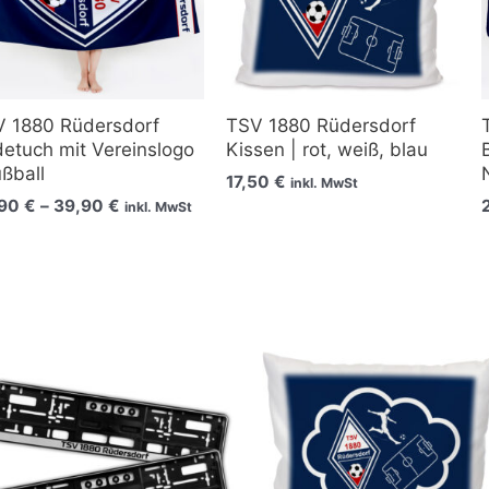
 1880 Rüdersdorf
TSV 1880 Rüdersdorf
etuch mit Vereinslogo
Kissen | rot, weiß, blau
ußball
17,50
€
inkl. MwSt
,90
€
–
39,90
€
inkl. MwSt