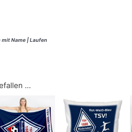
 mit Name | Laufen
efallen …
Preisspanne:
24,90 €
bis
39,90 €