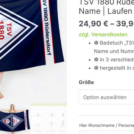
TSV 1880 Rüde
Name
Name | Laufen
|
Laufen
24,90
€
–
39,
Menge
zzgl. Versandkosten
⚽ Badetuch „TSV
Name und Num
⚽ in 3 verschied
⚽ hergestellt in
Größe
Hier Wunschname / Personal