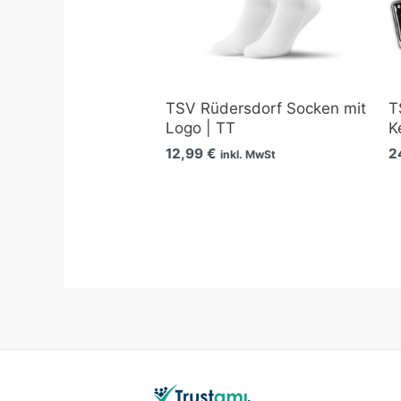
TSV Rüdersdorf Socken mit
T
Logo | TT
K
12,99
€
2
inkl. MwSt