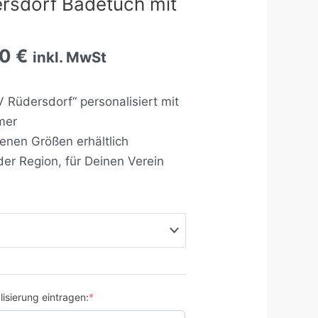
rsdorf Badetuch mit
90
€
inkl. MwSt
 Rüdersdorf“ personalisiert mit
mer
enen Größen erhältlich
 der Region, für Deinen Verein
isierung eintragen:
*