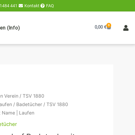
 1484 441
Kontakt
FAQ
0
Warenkorb
0,00
€
n (Info)
Preisspanne:
n Verein
/
TSV 1880
24,90 €
Laufen
/
Badetücher
/ TSV 1880
bis
t Name | Laufen
39,90 €
etücher