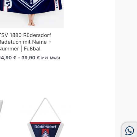
TSV 1880 Rüdersdorf
Badetuch mit Name +
Nummer | Fußball
24,90
€
–
39,90
€
inkl. MwSt