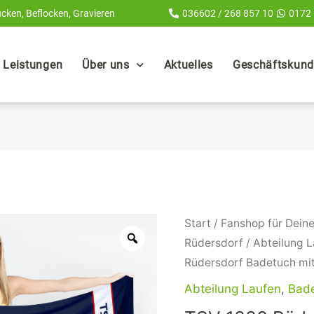
cken, Beflocken, Gravieren
036602 / 268 857 10
0172
Leistungen
Über uns
Aktuelles
Geschäftskunde
TSV
Start
/
Fanshop für Deine
1880
Rüdersdorf
/
Abteilung 
Rüdersdorf
Rüdersdorf Badetuch mi
Badetuch
Abteilung Laufen
,
Bad
mit