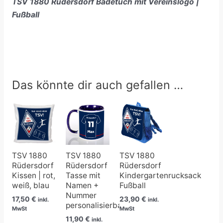
TSV 1880 Rüdersdorf Badetuch mit Vereinslogo |
Fußball
Das könnte dir auch gefallen …
TSV 1880
TSV 1880
TSV 1880
Rüdersdorf
Rüdersdorf
Rüdersdorf
Kissen | rot,
Tasse mit
Kindergartenrucksack
weiß, blau
Namen +
Fußball
Nummer
17,50
€
23,90
€
inkl.
inkl.
personalisierbar
MwSt
MwSt
11,90
€
inkl.