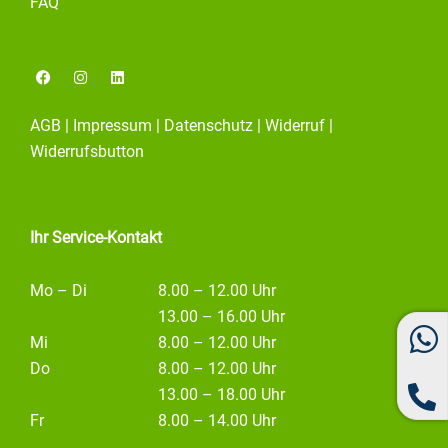
FAQ
F
I
L
a
n
i
c
s
n
e
t
k
AGB
|
Impressum
|
Datenschutz
|
Widerruf
|
b
a
e
o
g
d
Widerrufsbutton
o
r
i
k
a
n
m
Ihr Service-Kontakt
Mo – Di
8.00 – 12.00 Uhr
13.00 – 16.00 Uhr
Mi
8.00 – 12.00 Uhr
Do
8.00 – 12.00 Uhr
13.00 – 18.00 Uhr
Fr
8.00 – 14.00 Uhr