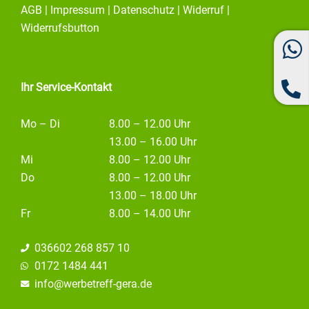
e
t
k
AGB
|
Impressum
|
Datenschutz
|
Widerruf
|
b
a
e
o
g
d
Widerrufsbutton
o
r
i
k
a
n
m
Ihr Service-Kontakt
Mo – Di
8.00 – 12.00 Uhr
13.00 – 16.00 Uhr
Mi
8.00 – 12.00 Uhr
Do
8.00 – 12.00 Uhr
13.00 – 18.00 Uhr
Fr
8.00 – 14.00 Uhr
036602 268 857 10
0172 1484 441
info@
werbetreff-gera.de