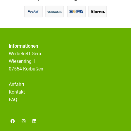
Informationen
Werbetreff Gera
Wiesenring 1
07554 Korbußen
Anfahrt
Kontakt
FAQ
F
I
L
a
n
i
c
s
n