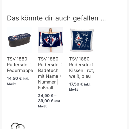
Das könnte dir auch gefallen …
Preisspanne:
24,90 €
bis
39,90 €
TSV 1880
TSV 1880
TSV 1880
Rüdersdorf
Rüdersdorf
Rüdersdorf
Federmappe
Badetuch
Kissen | rot,
mit Name +
weiß, blau
14,50
€
inkl.
Nummer |
17,50
€
MwSt
inkl.
Fußball
MwSt
24,90
€
–
39,90
€
inkl.
MwSt