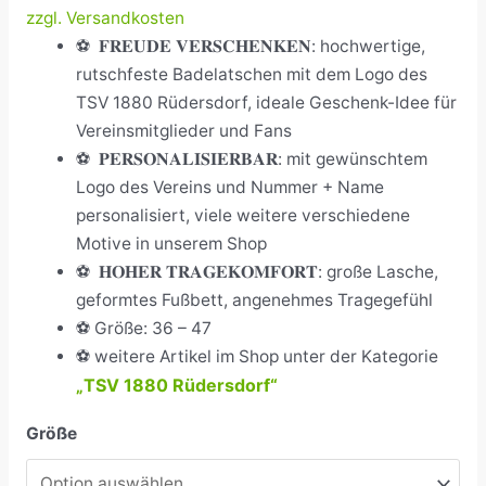
zzgl. Versandkosten
⚽
𝐅𝐑𝐄𝐔𝐃𝐄 𝐕𝐄𝐑𝐒𝐂𝐇𝐄𝐍𝐊𝐄𝐍: hochwertige,
rutschfeste Badelatschen mit dem Logo des
TSV 1880 Rüdersdorf, ideale Geschenk-Idee für
Vereinsmitglieder und Fans
⚽
𝐏𝐄𝐑𝐒𝐎𝐍𝐀𝐋𝐈𝐒𝐈𝐄𝐑𝐁𝐀𝐑: mit gewünschtem
Logo des Vereins und Nummer + Name
personalisiert, viele weitere verschiedene
Motive in unserem Shop
⚽
𝐇𝐎𝐇𝐄𝐑 𝐓𝐑𝐀𝐆𝐄𝐊𝐎𝐌𝐅𝐎𝐑𝐓: große Lasche,
geformtes Fußbett, angenehmes Tragegefühl
⚽
Größe: 36 – 47
⚽ weitere Artikel im Shop unter der Kategorie
TSV 1880 Rüdersdorf“
„
Größe