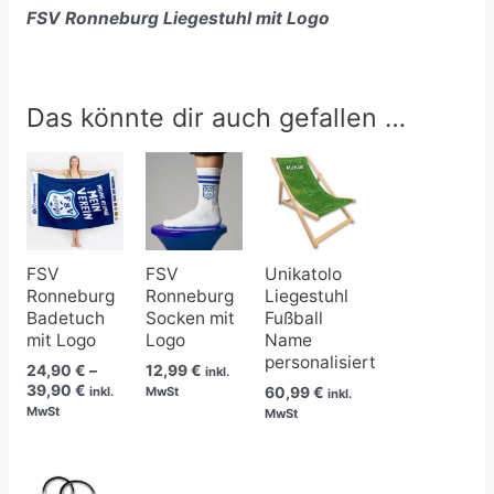
FSV Ronneburg Liegestuhl mit Logo
Das könnte dir auch gefallen …
Preisspanne:
24,90 €
bis
39,90 €
FSV
FSV
Unikatolo
Ronneburg
Ronneburg
Liegestuhl
Badetuch
Socken mit
Fußball
mit Logo
Logo
Name
personalisiert
24,90
€
–
12,99
€
inkl.
39,90
€
60,99
€
inkl.
MwSt
inkl.
MwSt
MwSt