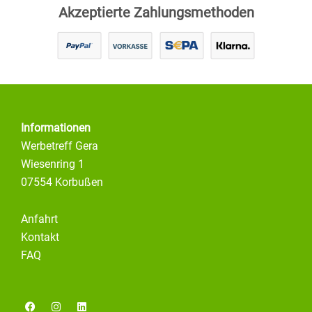
Akzeptierte Zahlungsmethoden
Informationen
Werbetreff Gera
Wiesenring 1
07554 Korbußen
Anfahrt
Kontakt
FAQ
F
I
L