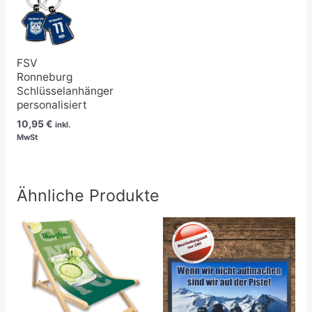
FSV
Ronneburg
Schlüsselanhänger
personalisiert
10,95
€
inkl.
MwSt
Ähnliche Produkte
Preisspanne:
21,90 €
bis
80,90 €