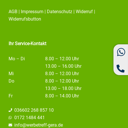
a
n
i
c
s
n
e
t
k
AGB
|
Impressum
|
Datenschutz
|
Widerruf
|
b
a
e
o
g
d
Widerrufsbutton
o
r
i
k
a
n
m
Ihr Service-Kontakt
Mo – Di
8.00 – 12.00 Uhr
13.00 – 16.00 Uhr
Mi
8.00 – 12.00 Uhr
Do
8.00 – 12.00 Uhr
13.00 – 18.00 Uhr
Fr
8.00 – 14.00 Uhr
036602 268 857 10
0172 1484 441
info@
werbetreff-gera.de