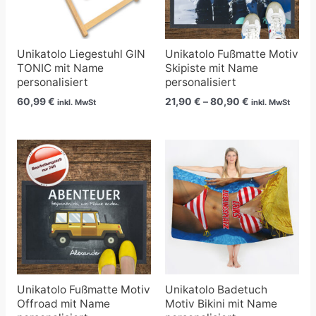
Unikatolo Liegestuhl GIN
Unikatolo Fußmatte Motiv
TONIC mit Name
Skipiste mit Name
personalisiert
personalisiert
60,99
€
21,90
€
–
80,90
€
inkl. MwSt
inkl. MwSt
Preisspanne:
Preisspanne:
21,90 €
24,90 €
bis
bis
80,90 €
39,90 €
Unikatolo Fußmatte Motiv
Unikatolo Badetuch
Offroad mit Name
Motiv Bikini mit Name