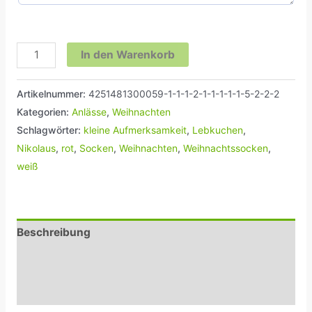
In den Warenkorb
Artikelnummer:
4251481300059-1-1-1-2-1-1-1-1-1-5-2-2-2
Kategorien:
Anlässe
,
Weihnachten
Schlagwörter:
kleine Aufmerksamkeit
,
Lebkuchen
,
Nikolaus
,
rot
,
Socken
,
Weihnachten
,
Weihnachtssocken
,
weiß
Beschreibung
Zusätzliche Informationen
Rezensionen (0)