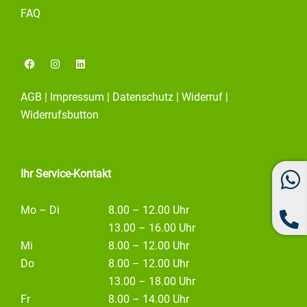
FAQ
F
I
L
a
n
i
c
s
n
e
t
k
AGB
|
Impressum
|
Datenschutz
|
Widerruf
|
b
a
e
o
g
d
Widerrufsbutton
o
r
i
k
a
n
m
Ihr Service-Kontakt
Mo – Di
8.00 – 12.00 Uhr
13.00 – 16.00 Uhr
Mi
8.00 – 12.00 Uhr
Do
8.00 – 12.00 Uhr
13.00 – 18.00 Uhr
Fr
8.00 – 14.00 Uhr