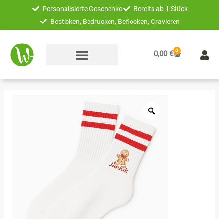
Zum
Personalisierte Geschenke
Bereits ab 1 Stück
Inhalt
Besticken, Bedrucken, Beflocken, Gravieren
springen
0
Warenkorb
0,00
€
Weihnachtssocken
Lebkuchen
rot-
weiß
|
Kinder
Menge