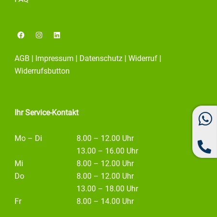
F
I
L
a
n
i
c
s
n
e
t
k
AGB
|
Impressum
|
Datenschutz
|
Widerruf
|
b
a
e
o
g
d
Widerrufsbutton
o
r
i
k
a
n
m
Ihr Service-Kontakt
Mo – Di
8.00 – 12.00 Uhr
13.00 – 16.00 Uhr
Mi
8.00 – 12.00 Uhr
Do
8.00 – 12.00 Uhr
13.00 – 18.00 Uhr
Fr
8.00 – 14.00 Uhr