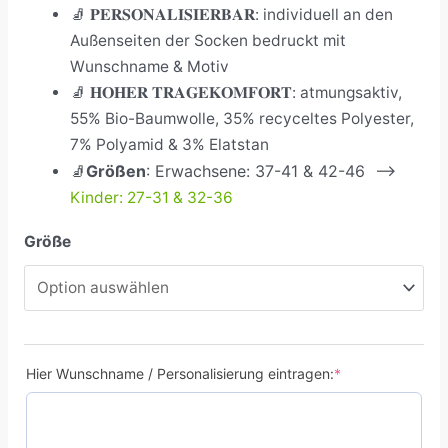
🧦
𝐏𝐄𝐑𝐒𝐎𝐍𝐀𝐋𝐈𝐒𝐈𝐄𝐑𝐁𝐀𝐑: individuell an den
Außenseiten der Socken bedruckt mit
Wunschname & Motiv
🧦
𝐇𝐎𝐇𝐄𝐑 𝐓𝐑𝐀𝐆𝐄𝐊𝐎𝐌𝐅𝐎𝐑𝐓: atmungsaktiv,
55% Bio-Baumwolle, 35% recyceltes Polyester,
7% Polyamid & 3% Elatstan
Größen
:
Erwachsene: 37-41 & 42-46 –>
🧦
Kinder: 27-31 & 32-36
Größe
Hier Wunschname / Personalisierung eintragen:
*