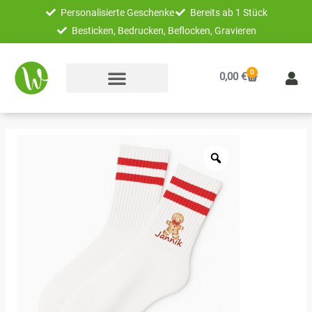
Zum
Personalisierte Geschenke
Bereits ab 1 Stück
Inhalt
Besticken, Bedrucken, Beflocken, Gravieren
springen
0
Warenkorb
0,00
€
Weihnachtssocken
Lebkuchen
rot-
weiß
|
Erwachsene
Menge