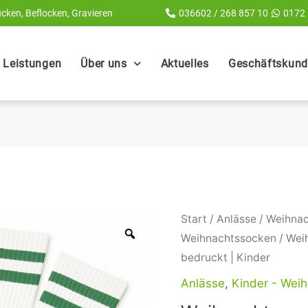
cken, Beflocken, Gravieren
036602 / 268 857 10
0172
Leistungen
Über uns
Aktuelles
Geschäftskunde
Weihnachtssocken
Start
/
Anlässe
/
Weihna
Elf
Weihnachtssocken
/ Wei
mit
bedruckt | Kinder
Name
Anlässe
,
Kinder - Wei
bedruckt