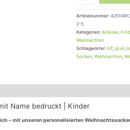
Artikelnummer:
42514813
2-5
Kategorien:
Anlässe
,
Kin
Weihnachten
Schlagwörter:
Elf
,
grün
,
k
Socken
,
Weihnachten
,
We
nformationen
Rezensionen (0)
mit Name bedruckt | Kinder
h – mit unseren personalisierten Weihnachtssocken