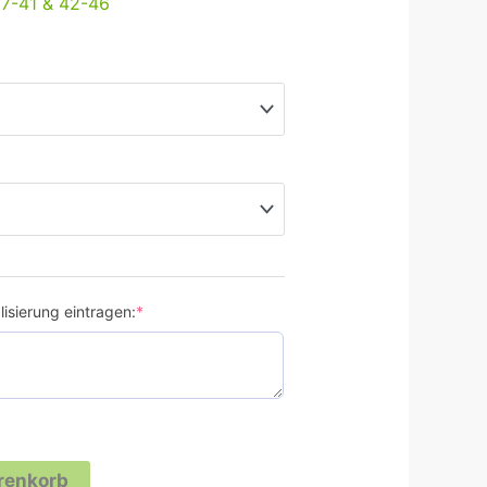
37-41 & 42-46
isierung eintragen:
*
renkorb