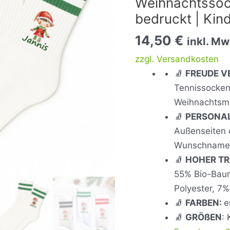
Weihnachtssoc
|
bedruckt | Kin
Kinder
Menge
14,50
€
inkl. Mw
zzgl. Versandkosten
🧦
FREUDE V
Tennissocken
Weihnachtsm
🧦
PERSONAL
Außenseiten 
Wunschname 
🧦
HOHER T
55% Bio-Baum
Polyester, 7
🧦
FARBEN:
e
🧦
GRÖßEN
: