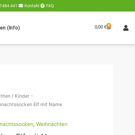
 1484 441
Kontakt
FAQ
0
Warenkorb
0,00
€
n (Info)
chten
/
Kinder -
hnachtssocken Elf mit Name
hnachtssocken
,
Weihnachten