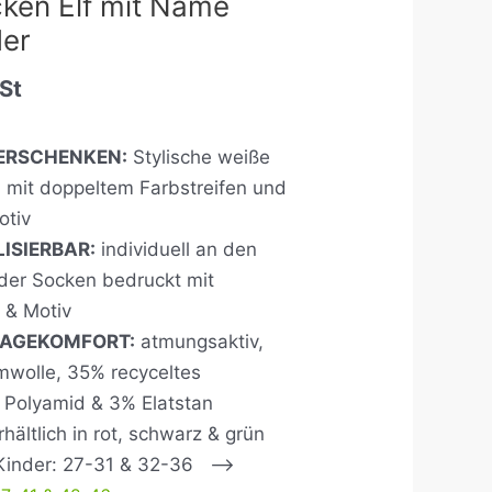
ken Elf mit Name
der
St
ERSCHENKEN:
Stylische weiße
 mit doppeltem Farbstreifen und
otiv
ISIERBAR:
individuell an den
der Socken bedruckt mit
& Motiv
RAGEKOMFORT:
atmungsaktiv,
wolle, 35% recyceltes
% Polyamid & 3% Elatstan
rhältlich in rot, schwarz & grün
 Kinder: 27-31 & 32-36 –>