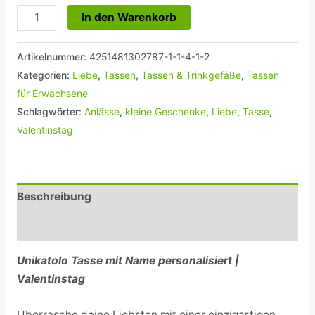
In den Warenkorb
Artikelnummer:
4251481302787-1-1-4-1-2
Kategorien:
Liebe
,
Tassen
,
Tassen & Trinkgefäße
,
Tassen
für Erwachsene
Schlagwörter:
Anlässe
,
kleine Geschenke
,
Liebe
,
Tasse
,
Valentinstag
Beschreibung
Rezensionen (0)
Unikatolo Tasse mit Name personalisiert |
Valentinstag
Überrasche deine Liebsten mit einer einzigartigen