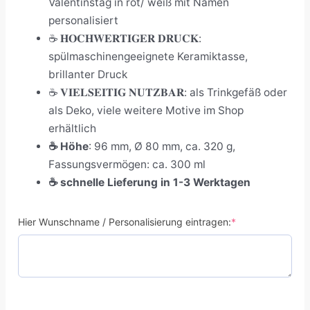
Valentinstag in rot/ weiß mit Namen
personalisiert
☕ 𝐇𝐎𝐂𝐇𝐖𝐄𝐑𝐓𝐈𝐆𝐄𝐑 𝐃𝐑𝐔𝐂𝐊:
spülmaschinengeeignete Keramiktasse,
brillanter Druck
☕ 𝐕𝐈𝐄𝐋𝐒𝐄𝐈𝐓𝐈𝐆 𝐍𝐔𝐓𝐙𝐁𝐀𝐑: als Trinkgefäß oder
als Deko, viele weitere Motive im Shop
erhältlich
☕
Höhe
: 96 mm, Ø 80 mm, ca. 320 g,
Fassungsvermögen: ca. 300 ml
☕ schnelle Lieferung in 1-3 Werktagen
Hier Wunschname / Personalisierung eintragen:
*