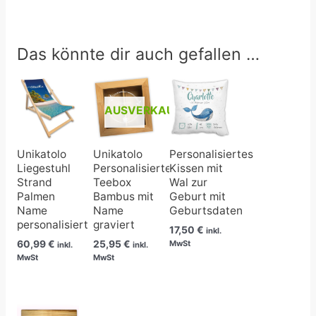
Das könnte dir auch gefallen …
AUSVERKAUFT
Unikatolo
Unikatolo
Personalisiertes
Liegestuhl
Personalisierte
Kissen mit
Strand
Teebox
Wal zur
Palmen
Bambus mit
Geburt mit
Name
Name
Geburtsdaten
personalisiert
graviert
17,50
€
inkl.
60,99
€
25,95
€
MwSt
inkl.
inkl.
MwSt
MwSt