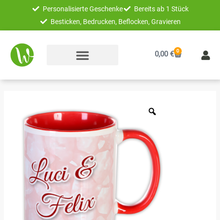
Zum
Personalisierte Geschenke
Bereits ab 1 Stück
Inhalt
Besticken, Bedrucken, Beflocken, Gravieren
springen
0
Warenkorb
0,00
€
Unikatolo
Tasse
mit
Name
personalisiert
|
Valentinstag
Menge