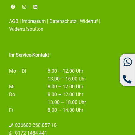
F
I
L
a
n
i
c
s
n
e
t
k
AGB
|
Impressum
|
Datenschutz
|
Widerruf
|
b
a
e
o
g
d
Widerrufsbutton
o
r
i
k
a
n
m
Ihr Service-Kontakt
Mo – Di
8.00 – 12.00 Uhr
13.00 – 16.00 Uhr
Mi
8.00 – 12.00 Uhr
Do
8.00 – 12.00 Uhr
13.00 – 18.00 Uhr
Fr
8.00 – 14.00 Uhr
036602 268 857 10
0172 1484 441