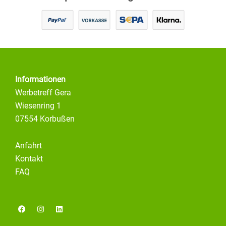
Informationen
Werbetreff Gera
Wiesenring 1
07554 Korbußen
Anfahrt
Kontakt
FAQ
F
I
L
a
n
i
c
s
n