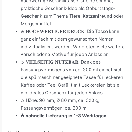
hochwertige Keramiktasse ist eine schöne,
praktische Geschenk-Idee als Geburtstags-
Geschenk zum Thema Tiere, Katzenfreund oder
Morgenmuffel
☕ 𝐇𝐎𝐂𝐇𝐖𝐄𝐑𝐓𝐈𝐆𝐄𝐑 𝐃𝐑𝐔𝐂𝐊: Die Tasse kann
ganz einfach mit dem gewünschten Namen
individualisiert werden. Wir bieten viele weitere
verschiedene Motive für jeden Anlass an
☕ 𝐕𝐈𝐄𝐋𝐒𝐄𝐈𝐓𝐈𝐆 𝐍𝐔𝐓𝐙𝐁𝐀𝐑: Dank des
Fassungsvermögens von ca. 300 ml eignet sich
die spülmaschinengeeignete Tasse für leckeren
Kaffee oder Tee. Gefüllt mit Leckereien ist sie
ein ideales Geschenk für jeden Anlass
☕
Höhe: 96 mm, Ø 80 mm, ca. 320 g,
Fassungsvermögen: ca. 300 ml
☕
schnelle Lieferung in 1-3 Werktagen