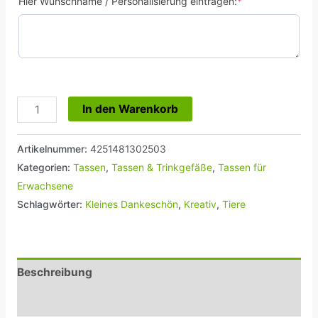
Hier Wunschname / Personalisierung eintragen:
*
In den Warenkorb
Artikelnummer:
4251481302503
Kategorien:
Tassen
,
Tassen & Trinkgefäße
,
Tassen für
Erwachsene
Schlagwörter:
Kleines Dankeschön
,
Kreativ
,
Tiere
Beschreibung
Rezensionen (0)