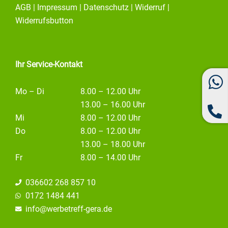
e
t
k
AGB
|
Impressum
|
Datenschutz
|
Widerruf
|
b
a
e
o
g
d
Widerrufsbutton
o
r
i
k
a
n
m
Ihr Service-Kontakt
Mo – Di
8.00 – 12.00 Uhr
13.00 – 16.00 Uhr
Mi
8.00 – 12.00 Uhr
Do
8.00 – 12.00 Uhr
13.00 – 18.00 Uhr
Fr
8.00 – 14.00 Uhr
036602 268 857 10
0172 1484 441
info@
werbetreff-gera.de