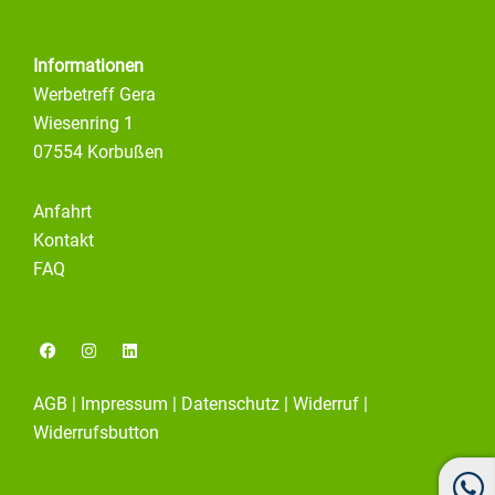
Informationen
Werbetreff Gera
Wiesenring 1
07554 Korbußen
Anfahrt
Kontakt
FAQ
F
I
L
a
n
i
c
s
n
e
t
k
AGB
|
Impressum
|
Datenschutz
|
Widerruf
|
b
a
e
o
g
d
Widerrufsbutton
o
r
i
k
a
n
m