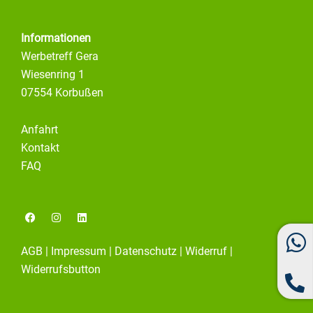
Informationen
Werbetreff Gera
Wiesenring 1
07554 Korbußen
Anfahrt
Kontakt
FAQ
F
I
L
a
n
i
c
s
n
e
t
k
AGB
|
Impressum
|
Datenschutz
|
Widerruf
|
b
a
e
o
g
d
Widerrufsbutton
o
r
i
k
a
n
m