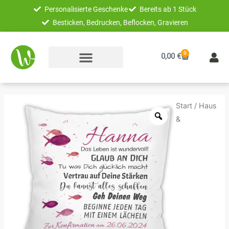
Zum
Personalisierte Geschenke
Bereits ab 1 Stück
Inhalt
Besticken, Bedrucken, Beflocken, Gravieren
springen
0
Warenkorb
0,00
€
Unikatolo
Start
/
Haus
Kissen
&
Konfirmation
PINK
mit
Name
personalisiert
Menge