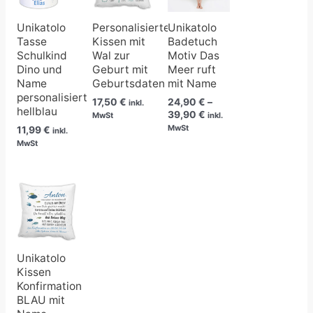
Unikatolo
Personalisiertes
Unikatolo
Tasse
Kissen mit
Badetuch
Schulkind
Wal zur
Motiv Das
Dino und
Geburt mit
Meer ruft
Name
Geburtsdaten
mit Name
personalisiert
17,50
€
24,90
€
–
inkl.
hellblau
39,90
€
MwSt
inkl.
MwSt
11,99
€
inkl.
MwSt
Unikatolo
Kissen
Konfirmation
BLAU mit