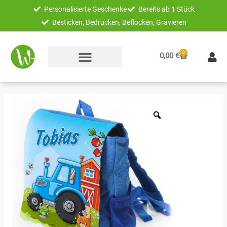
Zum
Personalisierte Geschenke
Bereits ab 1 Stück
Inhalt
Besticken, Bedrucken, Beflocken, Gravieren
springen
0
Warenkorb
0,00
€
Unikatolo
Kindergartenrucksack
Traktor
mit
Name
|
blau
Menge