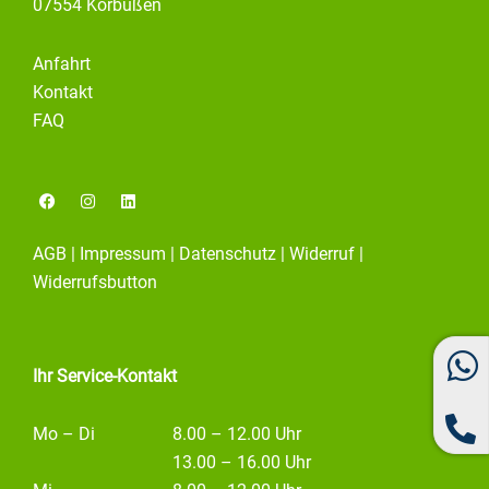
07554 Korbußen
Anfahrt
Kontakt
FAQ
F
I
L
a
n
i
c
s
n
e
t
k
AGB
|
Impressum
|
Datenschutz
|
Widerruf
|
b
a
e
o
g
d
Widerrufsbutton
o
r
i
k
a
n
m
Ihr Service-Kontakt
Mo – Di
8.00 – 12.00 Uhr
13.00 – 16.00 Uhr