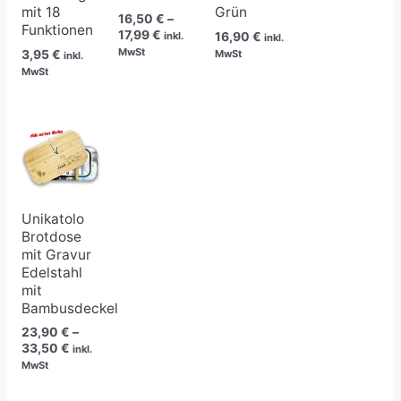
mit 18
Grün
16,50
€
–
Funktionen
17,99
€
16,90
€
inkl.
inkl.
MwSt
3,95
€
MwSt
inkl.
MwSt
Preisspanne:
23,90 €
bis
33,50 €
Unikatolo
Brotdose
mit Gravur
Edelstahl
mit
Bambusdeckel
23,90
€
–
33,50
€
inkl.
MwSt