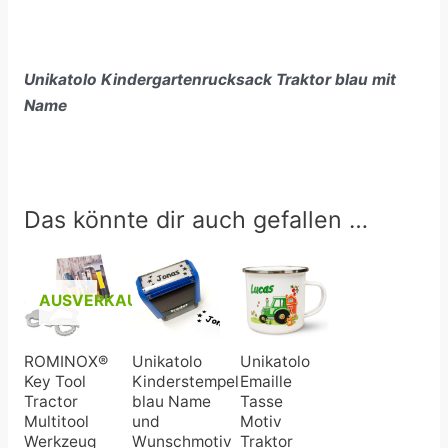
Unikatolo Kindergartenrucksack Traktor blau mit
Name
Das könnte dir auch gefallen …
Preisspanne:
16,50 €
bis
AUSVERKAUFT
17,99 €
ROMINOX®
Unikatolo
Unikatolo
Key Tool
Kinderstempel
Emaille
Tractor
blau Name
Tasse
Multitool
und
Motiv
Werkzeug
Wunschmotiv
Traktor